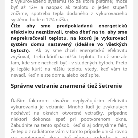
z vykurovacieho systému (to za ktoré platíme) môže
byť až 12% a naopak ak teplotu o jeden stupeň
znížime, spotreba tepla dodaného z vykurovacieho
systému bude o 12% nižšia.
Čiže aby sme predpokladanú energetickú
efektivitu neznižovali, treba dbať na to, aby sme
neprekračovali teplotu, na ktorú je vykurovací
systém domu nastavený (ideálne vo všetkých
bytoch).
Ak by sme chceli energetickú efektivitu
zvyšovať, treba kúriť na nižšiu teplotu. To už sme ale
tam, kde sme nechceli byť - v studených bytoch. Preto
je lepšie kúriť na nižšiu teplotu vtedy, keď vám to
nevadí. Keď nie ste doma, alebo keď spíte.
Správne vetranie znamená tiež šetrenie
Ďalším faktorom závažne ovplyvňujúcim efektivitu
vykurovania je vetranie. Mnoho ľudí je zvyknutých
nechávať na oknách otvorené vetračky, prípadne
niektorí dokonca spať pri pootvorenom okne.
Zabudnite na tento spôsob. Keď si aj odmyslíme fakt,
že teplo z radiátorov vám v tomto prípade uniká rovno
cez pootvorené okno, tiež výmena vzduchu je pri