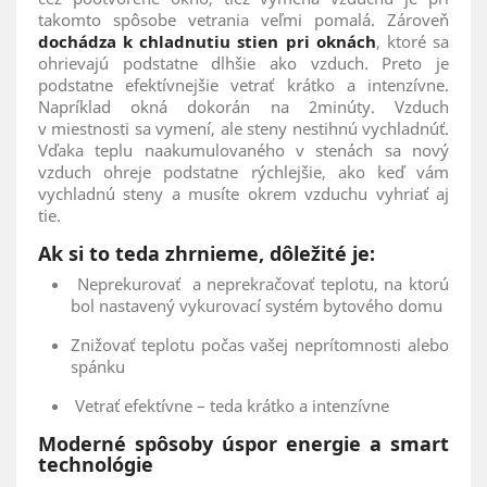
takomto spôsobe vetrania veľmi pomalá. Zároveň
dochádza k chladnutiu stien pri oknách
, ktoré sa
ohrievajú podstatne dlhšie ako vzduch. Preto je
podstatne efektívnejšie vetrať krátko a intenzívne.
Napríklad okná dokorán na 2minúty. Vzduch
v miestnosti sa vymení, ale steny nestihnú vychladnúť.
Vďaka teplu naakumulovaného v stenách sa nový
vzduch ohreje podstatne rýchlejšie, ako keď vám
vychladnú steny a musíte okrem vzduchu vyhriať aj
tie.
Ak si to teda zhrnieme, dôležité je:
Neprekurovať a neprekračovať teplotu, na ktorú
bol nastavený vykurovací systém bytového domu
Znižovať teplotu počas vašej neprítomnosti alebo
spánku
Vetrať efektívne – teda krátko a intenzívne
Moderné spôsoby úspor energie a smart
technológie