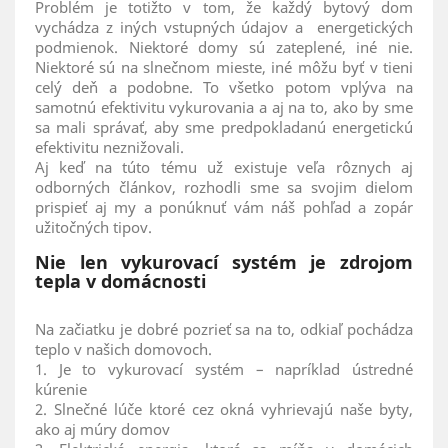
Problém je totižto v tom, že každý bytový dom
vychádza z iných vstupných údajov a energetických
podmienok. Niektoré domy sú zateplené, iné nie.
Niektoré sú na slnečnom mieste, iné môžu byť v tieni
celý deň a podobne. To všetko potom vplýva na
samotnú efektivitu vykurovania a aj na to, ako by sme
sa mali správať, aby sme predpokladanú energetickú
efektivitu neznižovali.
Aj keď na túto tému už existuje veľa rôznych aj
odborných článkov, rozhodli sme sa svojim dielom
prispieť aj my a ponúknuť vám náš pohľad a zopár
užitočných tipov.
Nie len vykurovací systém je zdrojom
tepla v domácnosti
Na začiatku je dobré pozrieť sa na to, odkiaľ pochádza
teplo v našich domovoch.
1. Je to vykurovací systém – napríklad ústredné
kúrenie
2. Slnečné lúče ktoré cez okná vyhrievajú naše byty,
ako aj múry domov