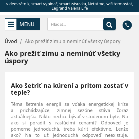
videovrátnik, smart vypínač, smart zásuvka, Netatmo, wifi termostat,
Legrand Valena Life
MENU
phone
Úvod
Ako prežiť zimu a neminúť všetky úspory
Ako prežiť zimu a neminúť všetky
úspory
Ako šetriť na kúrení a pritom zostať v
teple?
Téma šetrenia energií sa vďaka energetickej kríze
a prichádzajúcej zimnej sezóne stáva čoraz
aktuálnejšia. Nikto nechce bývať v studenom byte. No
ako si poradiť s rastúcimi cenami? Odpoveď je
pomerne jednoduchá, treba kúriť efektívne. Lenže
ako? Na to už jednoduchá odpoveď neexistuje.