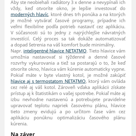
Aby ste neobiehali radiátory 3 x denne a nevypínali ich
vždy, keď otvoríte okno, je lepšie investovať do
moderných hlavíc
, ktoré dnes trh ponúka a na ktorých
je možné vytvárať časové programy, prípadne ich
veľmi flexibilne podľa potrieb nastaviť cez aplikáciu.
V súčasnosti sú to jedny z najrýchlejšie návratných
investícií. Celý proces sa tak dokáže automatizovať
a dopad šetrenia na váš komfort bude minimálny.
Napr.
inteligentné hlavice NETATMO
. Tieto hlavice vám
umožnia nastavovať si týždenné a denné časové
rozvrhy vykurovania a tiež sa postarajú o to, že keď
otvoríte okno, hlavica vám kúrenie automaticky vypne.
Pokiaľ máte v byte vlastný kotol, je možné zakúpiť
hlavice aj s termostatom NETATMO
, ktorý vám ovláda
cez relé aj váš kotol. Zároveň vďaka aplikácii získate
prístup aj k štatistikám o vašej spotrebe. Pokiaľ máte aj
izbu nevhodne nastavenú a potrebujete pravidelne
upravovať teplotu napriek časovému plánu, hlavice
tieto zmeny evidujú a po určitom čase vám cez
aplikáciu ponúknu optimalizáciu časového plánu
kúrenia.
Na záver