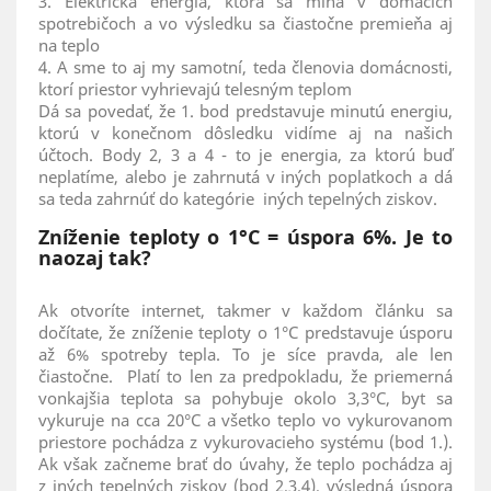
3. Elektrická energia, ktorá sa míňa v domácich
spotrebičoch a vo výsledku sa čiastočne premieňa aj
na teplo
4. A sme to aj my samotní, teda členovia domácnosti,
ktorí priestor vyhrievajú telesným teplom
Dá sa povedať, že 1. bod predstavuje minutú energiu,
ktorú v konečnom dôsledku vidíme aj na našich
účtoch. Body 2, 3 a 4 - to je energia, za ktorú buď
neplatíme, alebo je zahrnutá v iných poplatkoch a dá
sa teda zahrnúť do kategórie iných tepelných ziskov.
Zníženie teploty o 1°C = úspora 6%. Je to
naozaj tak?
Ak otvoríte internet, takmer v každom článku sa
dočítate, že zníženie teploty o 1°C predstavuje úsporu
až 6% spotreby tepla. To je síce pravda, ale len
čiastočne. Platí to len za predpokladu, že priemerná
vonkajšia teplota sa pohybuje okolo 3,3°C, byt sa
vykuruje na cca 20°C a všetko teplo vo vykurovanom
priestore pochádza z vykurovacieho systému (bod 1.).
Ak však začneme brať do úvahy, že teplo pochádza aj
z iných tepelných ziskov (bod 2,3,4), výsledná úspora