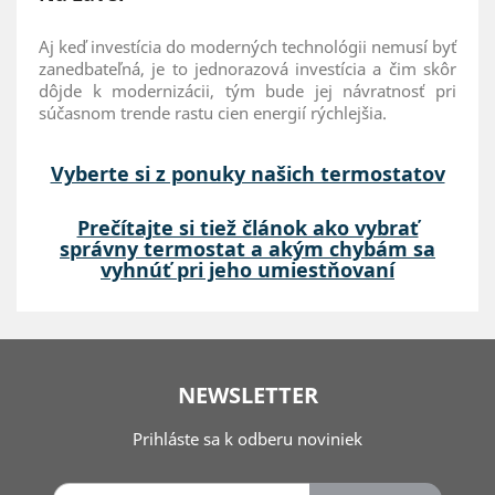
Aj keď investícia do moderných technológii nemusí byť
zanedbateľná, je to jednorazová investícia a čim skôr
dôjde k modernizácii, tým bude jej návratnosť pri
súčasnom trende rastu cien energií rýchlejšia.
Vyberte si z ponuky našich termostatov
Prečítajte si tiež článok ako vybrať
správny termostat a akým chybám sa
vyhnúť pri jeho umiestňovaní
NEWSLETTER
Prihláste sa k odberu noviniek