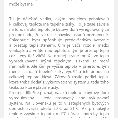
môže byť iná.
Tu je dôležité vedieť, akým podielom prispievajú
k celkovej teplote iné tepelné zisky. To je zase závislé
na tom, na akú teplotu je bytový dom vyregulovaný za
predpokladu, že vetracie návyky ostanú nezmenené.
Chladnutie bytu spôsobuje predovšetkým vetranie
a prestup tepla stenami. Čím je väčší rozdiel medzi
vonkajšou a vnútornou teplotou, tým je prestup tepla
cez steny tiež väčší. Na druhej strane množstvo tepla
vyprodukované inými tepelnými ziskami sa mení
minimálne. Ale čím je vyššia teplota v priestore, tým
menej sa dajú tepelné zisky využiť a ich prínos na
celkovej teplote klesá. Zároveň rastie podiel tepla,
ktoré treba dodať z vykurovacieho systému, teda toho
tepla, za ktoré platíme účty.
Preto je dôležite poznať, na akú teplotu je bytový dom
vyregulovaný – teda nastavený jeho vykurovací
systém. Na Slovensku je to v zateplených bytových
domoch zväčša okolo 20°C až 21°C. Ak pri takejto
teplote zvýšime teplotu o 1°C nárast spotreby tepla