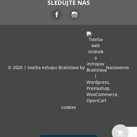
SLEDUJTE NÁS
Facebook
Instagram
© 2026 |
tvorba eshopu Bratislava
by
Nastavenie
cookies
shopping_cart