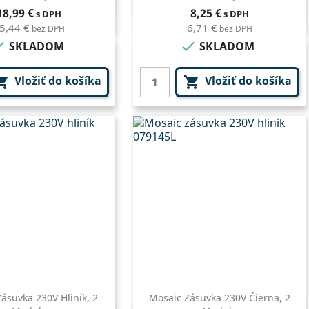
Rýchly náhľad
Rýchly náhľad

Cena
Cena
18,99 €
8,25 €
s DPH
s DPH
5,44 €
6,71 €
bez DPH
bez DPH


SKLADOM
SKLADOM
Vložiť do košíka
Vložiť do košíka


ásuvka 230V Hliník, 2
Mosaic Zásuvka 230V Čierna, 2