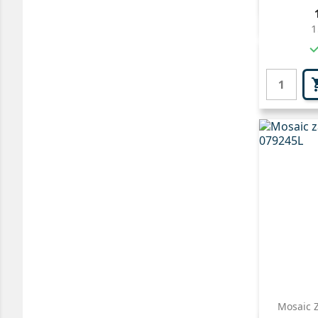

1
Mosaic Z