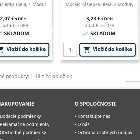
slepka Biela, 1 Modul
Mosaic Záslepka Biela, 2 Moduly
Rýchly náhľad
Rýchly náhľad

Cena
Cena
2,07 €
3,23 €
s DPH
s DPH
1,68 €
2,63 €
bez DPH
bez DPH


SKLADOM
SKLADOM
Vložiť do košíka
Vložiť do košíka


é produkty: 1-18 z 24 položiek
NAKUPOVANIE
O SPOLOČNOSTI
Dodacie podmienky
Kontaktujte nás
Reklamačné podmienky
O nás
Obchodné podmienky
Ochrana osobných údajov