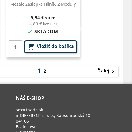
Mosaic Záslepka Hliník, 2 Moduly
Rýchly náhľad

Cena
5,94 €
s DPH
4,83 €
bez DPH

SKLADOM
Vložiť do košíka

1
Ďalej
2

NÁŠ E-SHOP
smartparts.sk
inDIFFERENT s. r. o., Kapsohradská 10
841 06
Bratislava