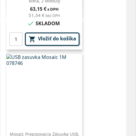
Biela, 2 Moduly
Rýchly náhľad

Cena
63,15 €
s DPH
51,34 €
bez DPH

SKLADOM
Vložiť do košíka

Mosaic Prepojovacia Zásuvka USB,