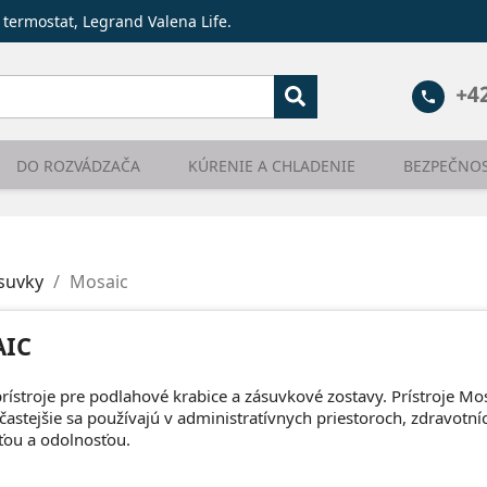
 termostat, Legrand Valena Life.
+4
phone
DO ROZVÁDZAČA
KÚRENIE A CHLADENIE
BEZPEČNO
ásuvky
Mosaic
IC
rístroje pre podlahové krabice a zásuvkové zostavy. Prístroje M
astejšie sa používajú v administratívnych priestoroch, zdravotníct
ťou a odolnosťou.