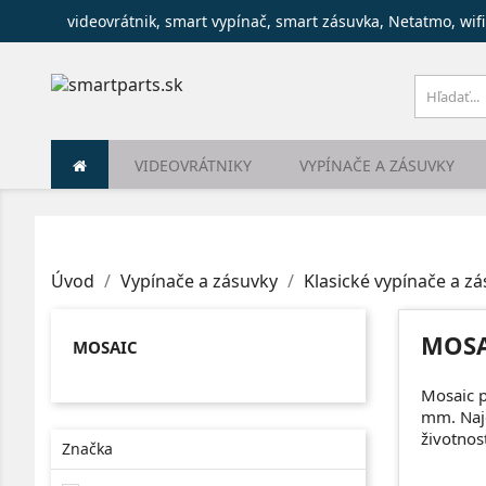
videovrátnik, smart vypínač, smart zásuvka, Netatmo, wifi
VIDEOVRÁTNIKY
VYPÍNAČE A ZÁSUVKY
Úvod
Vypínače a zásuvky
Klasické vypínače a z
MOSA
MOSAIC
Mosaic p
mm. Najč
životnos
Značka