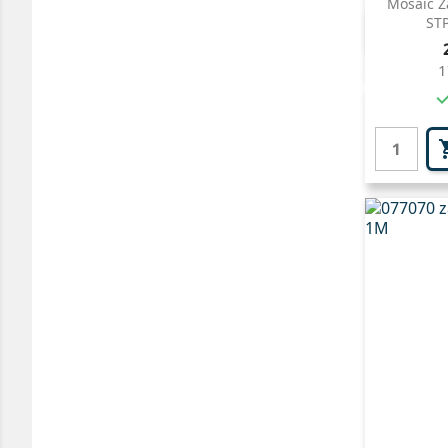
Mosaic Z
STP

1