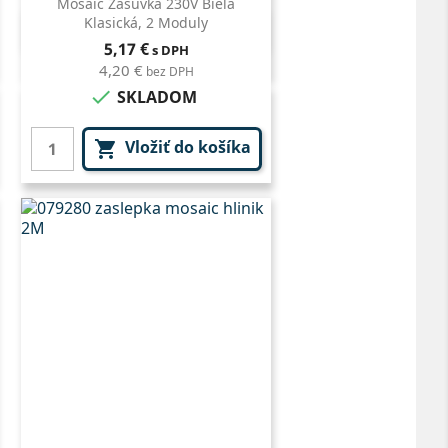
Mosaic Zásuvka 230V Biela
Klasická, 2 Moduly
Rýchly náhľad

Cena
5,17 €
s DPH
4,20 €
bez DPH

SKLADOM
Vložiť do košíka
