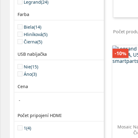
Legrand
(24)
Farba
Biela
(14)
Počet prod
Hliníková
(5)
Čierna
(5)
-10%
USB nabíjačka
Nie
(15)
Áno
(3)
Cena
-
Počet pripojení HDMI
Mosaic Na
1
(4)
Či
