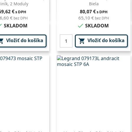
liník, 2 Moduly
Biela
Rýchly náhľad
Rýchly náhľad

Cena
Cena
69,62 €
80,07 €
s DPH
s DPH
6,60 €
65,10 €
bez DPH
bez DPH


SKLADOM
SKLADOM
Vložiť do košíka
Vložiť do košíka

