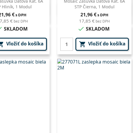
ásuvka Dátová Kat. 6A
Mosaic Zásuvka Dátová Kat. 6A
 Hliník, 1 Modul
STP Čierna, 1 Modul
Rýchly náhľad
Rýchly náhľad

Cena
Cena
21,96 €
21,96 €
s DPH
s DPH
7,85 €
17,85 €
bez DPH
bez DPH


SKLADOM
SKLADOM
Vložiť do košíka
Vložiť do košíka

