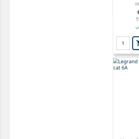
H

5