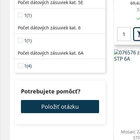
Bež
Počet dátových zásuviek kat. 5E
69,6
cen
5
1
(1)
Počet dátových zásuviek kat. 6
1
(1)
Počet dátových zásuviek kat. 6A
1
(4)
Potrebujete pomôcť?
Položiť otázku
Mosaic Z
STP