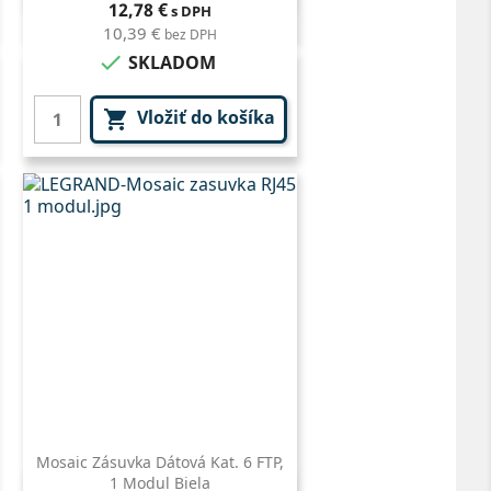
Cena
12,78 €
s DPH
10,39 €
bez DPH

SKLADOM
Vložiť do košíka

Mosaic Zásuvka Dátová Kat. 6 FTP,
1 Modul Biela