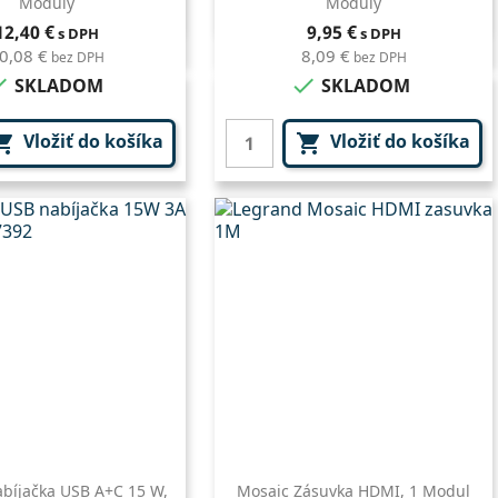
Moduly
Moduly
Rýchly náhľad
Rýchly náhľad

Cena
Cena
12,40 €
9,95 €
s DPH
s DPH
0,08 €
8,09 €
bez DPH
bez DPH


SKLADOM
SKLADOM
Vložiť do košíka
Vložiť do košíka


bíjačka USB A+C 15 W,
Mosaic Zásuvka HDMI, 1 Modul