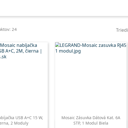
uktov: 24
Tried
bíjačka USB A+C 15 W,
Mosaic Zásuvka Dátová Kat. 6A
erna, 2 Moduly
STP, 1 Modul Biela
Rýchly náhľad
Rýchly náhľad
