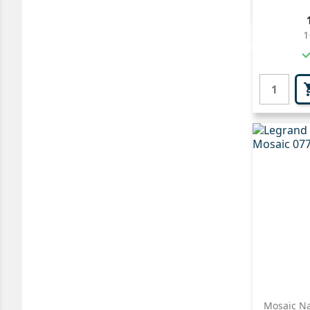

1
Mosaic Na