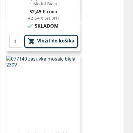
1 Modul Biela
Rýchly náhľad

Cena
52,45 €
s DPH
42,64 €
bez DPH

SKLADOM
Vložiť do košíka
