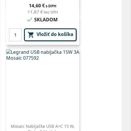
Rýchly náhľad

Cena
14,60 €
s DPH
11,87 €
bez DPH

SKLADOM
Vložiť do košíka

Mosaic Nabíjačka USB A+C 15 W,