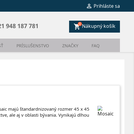

Prihláste sa
0
21 948 187 781
Nákupný košík
shopping_cart
SŤ
PRÍSLUŠENSTVO
ZNAČKY
FAQ
osaic majú štandardnizovaný rozmer 45 x 45
ve, ale aj v oblasti bývania. Vynikajú dlhou