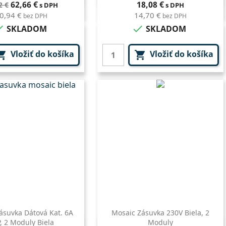
ná
Cena
Cena
62,66 €
18,08 €
2 €
s DPH
s DPH
a
0,94 €
14,70 €
bez DPH
bez DPH


SKLADOM
SKLADOM
Vložiť do košíka
Vložiť do košíka


ásuvka Dátová Kat. 6A
Mosaic Zásuvka 230V Biela, 2
, 2 Moduly Biela
Moduly