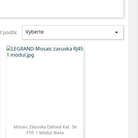
Vyberte

iť podľa:
Mosaic Zásuvka Dátová Kat. 5e
FTP, 1 Modul Biela
Rýchly náhľad
