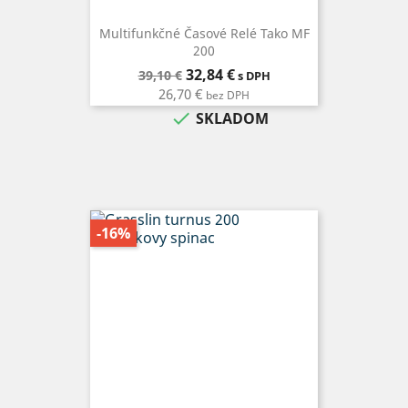
Multifunkčné Časové Relé Tako MF
200
Bežná
Cena
32,84 €
39,10 €
s DPH
cena
26,70 €
bez DPH

SKLADOM
-16%