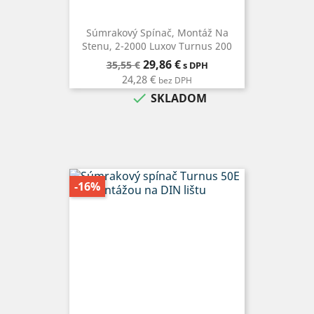
Súmrakový Spínač, Montáž Na
Stenu, 2-2000 Luxov Turnus 200
Bežná
Cena
29,86 €
35,55 €
s DPH
cena
24,28 €
bez DPH

SKLADOM
-16%