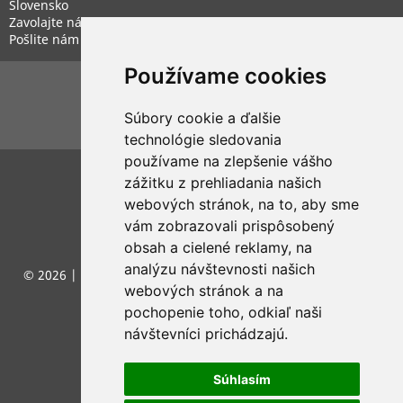
Slovensko
Zavolajte nám:
+421 948 187 781
Pošlite nám e-mail:
eshop@smartparts.sk
Používame cookies
SLEDUJTE NÁS
Facebook
Instagram
Súbory cookie a ďalšie
technológie sledovania
používame na zlepšenie vášho
zážitku z prehliadania našich
webových stránok, na to, aby sme
vám zobrazovali prispôsobený
obsah a cielené reklamy, na
analýzu návštevnosti našich
© 2026 |
tvorba eshopu Bratislava
by
Nastavenie
webových stránok a na
pochopenie toho, odkiaľ naši
návštevníci prichádzajú.
Súhlasím
cookies