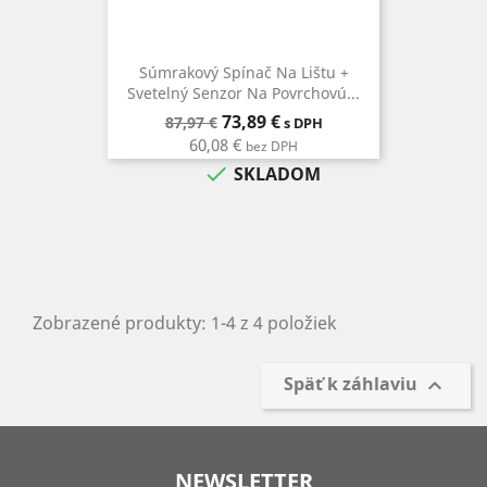
Súmrakový Spínač Na Lištu +
Svetelný Senzor Na Povrchovú...
Bežná
Cena
73,89 €
87,97 €
s DPH
cena
60,08 €
bez DPH

SKLADOM
Zobrazené produkty: 1-4 z 4 položiek
Späť k záhlaviu

NEWSLETTER