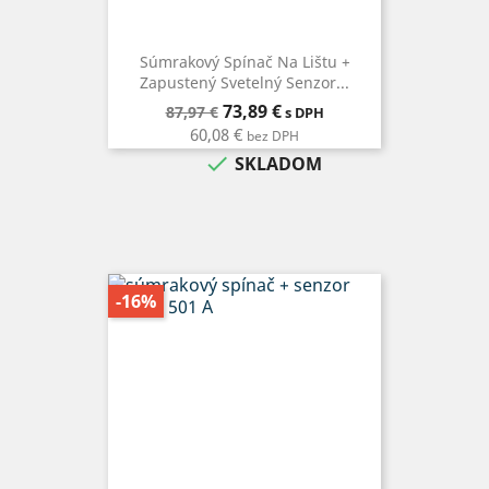
Súmrakový Spínač Na Lištu +
Zapustený Svetelný Senzor...
Bežná
Cena
73,89 €
87,97 €
s DPH
cena
60,08 €
bez DPH

SKLADOM
-16%