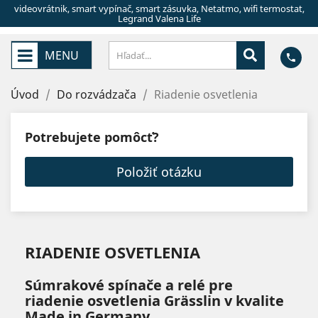
videovrátnik, smart vypínač, smart zásuvka, Netatmo, wifi termostat,
Legrand Valena Life
MENU
phone
Úvod
Do rozvádzača
Riadenie osvetlenia
Potrebujete pomôcť?
Položiť otázku
RIADENIE OSVETLENIA
Súmrakové spínače a relé pre
riadenie osvetlenia Grässlin v kvalite
Made in Germany