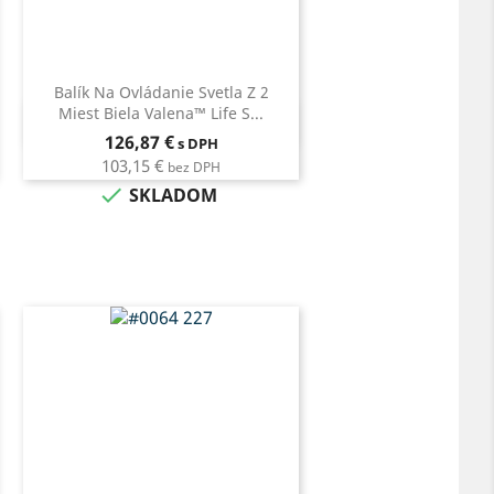
Balík Na Ovládanie Svetla Z 2
Miest Biela Valena™ Life S...
Rýchly náhľad

Cena
126,87 €
s DPH
103,15 €
bez DPH

SKLADOM