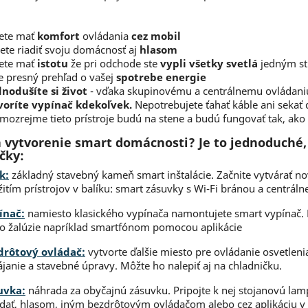
ete mať
komfort
ovládania
cez mobil
te riadiť svoju domácnosť aj
hlasom
ete mať
istotu
že pri odchode ste
vypli všetky svetlá
jedným st
 presný prehľad o vašej
spotrebe energie
nodušíte si život
- vďaka skupinovému a centrálnemu ovládani
voríte vypínač kdekoľvek.
Nepotrebujete ťahať káble ani sekať 
mozrejme tieto prístroje budú na stene a budú fungovať tak, ako
 vytvorenie smart domácnosti? Je to jednoduché,
čky:
k:
základný stavebný kameň smart inštalácie. Začnite vytvárať no
itím prístrojov v balíku: smart zásuvky s Wi-Fi bránou a centrál
ínač:
namiesto klasického vypínača namontujete smart vypínač. 
o žalúzie napríklad smartfónom pomocou aplikácie
drôtový ovládač:
vytvorte ďalšie miesto pre ovládanie osvetleni
janie a stavebné úpravy. Môžte ho nalepiť aj na chladničku.
uvka:
náhrada za obyčajnú zásuvku. Pripojte k nej stojanovú lam
dať, hlasom, iným bezdrôtovým ovládačom alebo cez aplikáciu v 