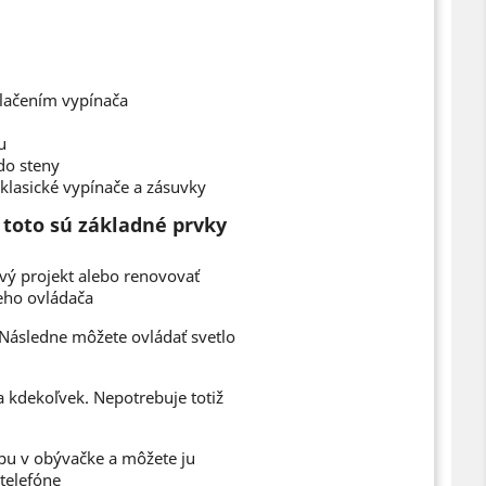
lačením vypínača
u
do steny
 klasické vypínače a zásuvky
 toto sú základné prvky
vý projekt alebo renovovať
neho ovládača
Následne môžete ovládať svetlo
a kdekoľvek. Nepotrebuje totiž
pu v obývačke a môžete ju
telefóne