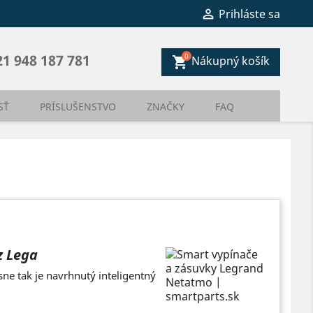

Prihláste sa
0
21 948 187 781
Nákupný košík
shopping_cart
SŤ
PRÍSLUŠENSTVO
ZNAČKY
FAQ
z Lega
sne tak je navrhnutý inteligentný