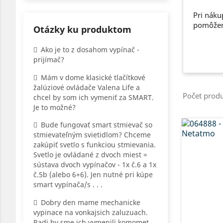
Pri náku
pomôžeme
Otázky ku produktom
Ako je to z dosahom vypínač -
prijímač?
Mám v dome klasické tlačítkové
žalúziové ovládače Valena Life a
Počet produ
chcel by som ich vymeniť za SMART.
Je to možné?
Bude fungovať smart stmievač so
stmievateľným svietidlom? Chceme
zakúpiť svetlo s funkciou stmievania.
Svetlo je ovládané z dvoch miest =
sústava dvoch vypínačov - 1x č.6 a 1x
č.5b (alebo 6+6). Jen nutné pri kúpe
smart vypínača/s . . .
Dobry den mame mechanicke
vypinace na vonkajsich zaluzuach.
Radi by sme ich vymenili komomet