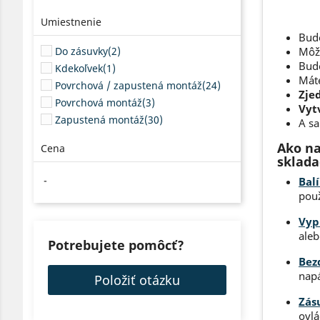
Umiestnenie
Bud
Do zásuvky
(2)
Môže
Bud
Kdekoľvek
(1)
Máte
Povrchová / zapustená montáž
(24)
Zjed
Povrchová montáž
(3)
Vyt
Zapustená montáž
(30)
A sa
Ako na
Cena
sklada
-
Balí
použ
Vyp
aleb
Potrebujete pomôcť?
Bez
napá
Položiť otázku
Zás
ovlá