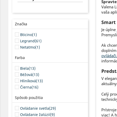
Spravte
Valena L
vaša apl
Smart 
Značka
Je úplne
Bticino
(1)
Premysli
Legrand
(61)
Ak chcem
Netatmo
(1)
doplní
ovládači
Farba
informác
Biela
(13)
Predst
Béžová
(13)
V elegan
Hliníková
(13)
aktuálny
Čierna
(16)
Celý pro
Spôsob použitia
technick
Ovládanie svetla
(29)
Prístroj
Ovládanie žalúzií
(9)
viac! A 