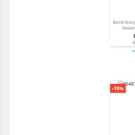
Bezdrôtový
Netat

6
-10%