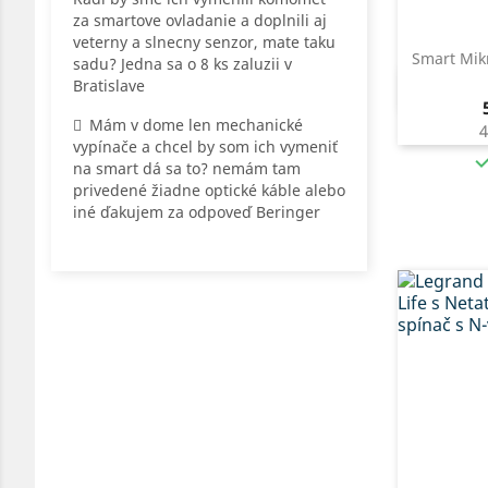
za smartove ovladanie a doplnili aj
veterny a slnecny senzor, mate taku
Smart Mik
sadu? Jedna sa o 8 ks zaluzii v
Bratislave

Mám v dome len mechanické
4
vypínače a chcel by som ich vymeniť
na smart dá sa to? nemám tam
privedené žiadne optické káble alebo
iné ďakujem za odpoveď Beringer