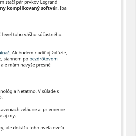
m stačí pár prvkov Legrand
ny komplikovaný softvér.
Iba
iť level toho vášho súčastného.
ínač.
Ak budem riadiť aj žalúzie,
e, siahnem po
bezdrôtovom
, ale mám navyše presné
nológia Netatmo. V súlade s
o.
staveniach zvládne aj priemerne
e aj my.
vky, ale dokážu toho oveľa oveľa