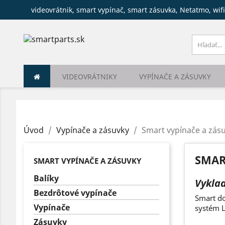
videovrátnik, smart vypínač, smart zásuvka, Netatmo, wifi
VIDEOVRÁTNIKY
VYPÍNAČE A ZÁSUVKY
Úvod
Vypínače a zásuvky
Smart vypínače a zás
SMAR
SMART VYPÍNAČE A ZÁSUVKY
Balíky
Vyklad
Bezdrôtové vypínače
Smart do
Vypínače
systém L
Zásuvky