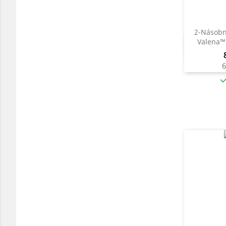
2-Násobn
Valena™ 

6