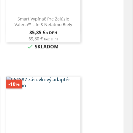
Smart Vypínač Pre Žalúzie
Valena™ Life S Netatmo Biely
Rýchly náhľad

Cena
85,85 €
s DPH
69,80 €
bez DPH

SKLADOM
-10%