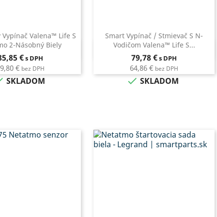
 Vypínač Valena™ Life S
Smart Vypínač / Stmievač S N-
mo 2-Násobný Biely
Vodičom Valena™ Life S...
Rýchly náhľad
Rýchly náhľad

Cena
Cena
85,85 €
79,78 €
s DPH
s DPH
9,80 €
64,86 €
bez DPH
bez DPH


SKLADOM
SKLADOM