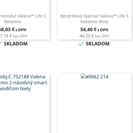
romodul Valena™ Life S
Bezdrôtový Vypínač Valena™ Life S
Netatmo
Netatmo Biely
Rýchly náhľad
Rýchly náhľad

Cena
Cena
58,03 €
54,40 €
s DPH
s DPH
7,18 €
44,23 €
bez DPH
bez DPH


SKLADOM
SKLADOM