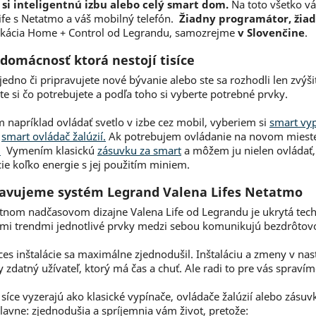
 si inteligentnú izbu alebo celý smart dom.
Na toto všetko vá
ife s Netatmo a váš mobilný telefón.
Žiadny programátor, žiad
ikácia Home + Control od Legrandu, samozrejme
v Slovenčine
.
domácnosť ktorá nestojí tisíce
 jedno či pripravujete nové bývanie alebo ste sa rozhodli len zvýš
te si čo potrebujete a podľa toho si vyberte potrebné prvky.
 napríklad ovládať svetlo v izbe cez mobil, vyberiem si
smart vyp
m
smart ovládač žalúzií.
Ak potrebujem ovládanie na novom miest
.
Vymením klasickú
zásuvku za smart
a môžem ju nielen ovládať
ie koľko energie s jej použitím miniem.
avujeme systém Legrand Valena Lifes Netatmo
tnom nadčasovom dizajne Valena Life od Legrandu je ukrytá tech
mi trendmi jednotlivé prvky medzi sebou komunikujú bezdrôtov
ces inštalácie sa maximálne zjednodušil. Inštaláciu a zmeny v na
y zdatný užívateľ, ktorý má čas a chuť. Ale radi to pre vás spravím
e síce vyzerajú ako klasické vypínače, ovládače žalúzií alebo zásu
hlavne: zjednodušia a spríjemnia vám život, pretože: