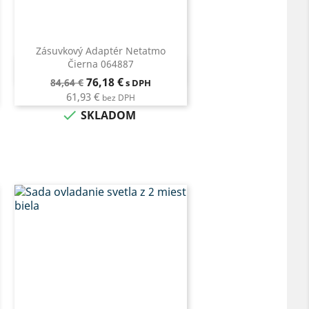
Zásuvkový Adaptér Netatmo
Čierna 064887
Rýchly náhľad

Bežná
Cena
76,18 €
84,64 €
s DPH
cena
61,93 €
bez DPH

SKLADOM