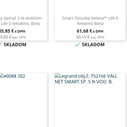
ý Spínač S N-Vodičom
Smart Zásuvka Valena™ Life S
Life S Netatmo, Biely
Netatmo Biela
Rýchly náhľad
Rýchly náhľad

Cena
Cena
85,85 €
61,68 €
s DPH
s DPH
9,80 €
50,15 €
bez DPH
bez DPH


SKLADOM
SKLADOM