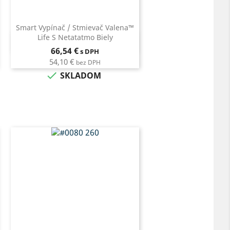
Smart Vypínač / Stmievač Valena™
Life S Netatatmo Biely
Rýchly náhľad

Cena
66,54 €
s DPH
54,10 €
bez DPH

SKLADOM