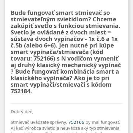
Bude fungovať smart stmievač so
stmievateľným svietidlom? Chceme
zakúpiť svetlo s funkciou stmievania.
Svetlo je ovládané z dvoch miest =
sústava dvoch vypínačov - 1x č.6 a 1x
č.5b (alebo 6+6). Jen nutné pri kúpe
smart vypínača/stmievača (kód
tovaru: 752166) s N vodičom vymeniť
aj druhý klasický mechanický vypínač
? Bude fungovať kombinácia smart a
klasického vypínača? Ako je to pri
smart vypínači/stmievači s kódom
752184.
Dobrý deň,
Stmievač uvádzate správny,
752166
by mal fungovať.
Aj keď výrobca svietidla neuvádza aký typ stmievania