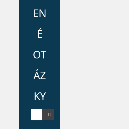
EN
É
OT
ÁZ
KY