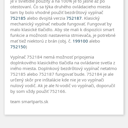
je v svietidle použitý a na 100% je to jasné až po
otestovaní. Čo sa týka druhého ovládacieho miesta
tam by bolo vhodné použiť bezdrôtový vypínač
752185
alebo dvojitá verzia
752187
. Klasický
mechanický vypínač nebude fungovať. Fungovať by
malo klasické tlačidlo. Aby ste mali k dispozícii smart
funkcie a možnosti nastavenia stmievača, je potrebné
mať tiež niektorú z brán (obj. č.
199100
alebo
752150
)
Vypínač 752184 nemá možnosť pripojenia
doplnkového klasického tlačidla na ovládanie svetla z
iného miesta. Doplnkový bezdrôtový vypínač netatmo
752185 alebo 752187 fungovať bude. 752184 je ale
určený skôr pre inštalácie kde nie je vo vypínači
nulový vodič. Ak je ale N-vodič vo vypínači, doporučil
by som vždy použiť 752166.
team smartparts.sk