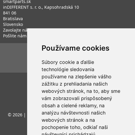
smartparts.sk
inDIFFERENT s. r. o., Kapsohradská 10
841 06
Bratislava
Slovensko
Zavolajte nám:
+421 948 187 781
Pošlite nám e-mail:
eshop@smartparts.sk
Používame cookies
SLEDUJTE NÁS
Facebook
Instagram
Súbory cookie a ďalšie
technológie sledovania
používame na zlepšenie vášho
zážitku z prehliadania našich
webových stránok, na to, aby sme
vám zobrazovali prispôsobený
obsah a cielené reklamy, na
analýzu návštevnosti našich
© 2026 |
tvorba eshopu Bratislava
by
Nastavenie
webových stránok a na
pochopenie toho, odkiaľ naši
návštevníci prichádzajú.