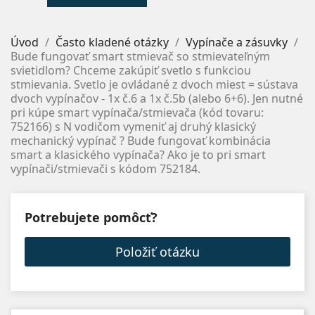
Úvod
Často kladené otázky
Vypínače a zásuvky
Bude fungovať smart stmievač so stmievateľným
svietidlom? Chceme zakúpiť svetlo s funkciou
stmievania. Svetlo je ovládané z dvoch miest = sústava
dvoch vypínačov - 1x č.6 a 1x č.5b (alebo 6+6). Jen nutné
pri kúpe smart vypínača/stmievača (kód tovaru:
752166) s N vodičom vymeniť aj druhý klasický
mechanický vypínač ? Bude fungovať kombinácia
smart a klasického vypínača? Ako je to pri smart
vypínači/stmievači s kódom 752184.
Potrebujete pomôcť?
Položiť otázku