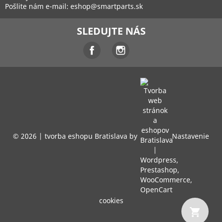
Pošlite nám e-mail:
eshop@smartparts.sk
SLEDUJTE NÁS
Facebook
Instagram
© 2026 |
tvorba eshopu Bratislava
by
Nastavenie
cookies
shopping_cart