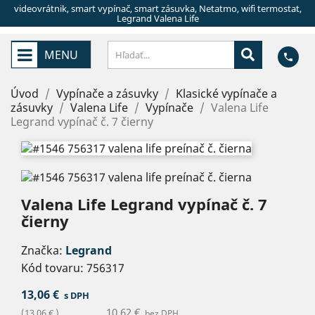
videovrátnik, smart vypínač, smart zásuvka, Netatmo, wifi termostat,
Legrand Valena Life
MENU
phone
Úvod
Vypínače a zásuvky
Klasické vypínače a
zásuvky
Valena Life
Vypínače
Valena Life
Legrand vypínač č. 7 čierny
Valena Life Legrand vypínač č. 7
čierny
Značka:
Legrand
Kód tovaru:
756317
13,06 €
s DPH
10,62 €
(13,06 € )
bez DPH