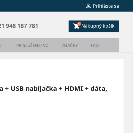

Prihláste sa
0
21 948 187 781
Nákupný košík
shopping_cart
SŤ
PRÍSLUŠENSTVO
ZNAČKY
FAQ
a + USB nabíjačka + HDMI + dáta,