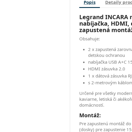
Popis
Detaily pro
Legrand INCARA mu
nabíjačka, HDMI, 
zapustená montáž 
Obsahuje:
2 x zapustená zarovna
detskou ochranou
nabíjačka USB A+C 
HDMI zásuvka 2.0
1 x dátová zásuvka RJ
s 2-metrovým káblom 
Určené pre všetky moderné
kaviarne, letiská či akéko
domácností.
Montáž:
Pre zapustenú montáž do
(dosky) pre zapustenie 1