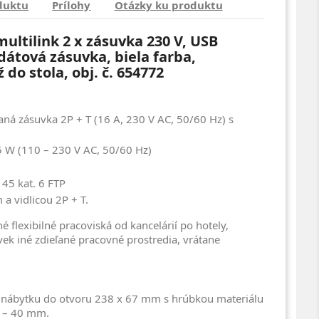
duktu
Prílohy
Otázky ku produktu
ltilink 2 x zásuvka 230 V, USB
dátová zásuvka, biela farba,
do stola, obj. č. 654772
ná zásuvka 2P + T (16 A, 230 V AC, 50/60 Hz) s
15 W (110 – 230 V AC, 50/60 Hz)
 45 kat. 6 FTP
a vidlicou 2P + T.
 flexibilné pracoviská od kancelárií po hotely,
ľvek iné zdieľané pracovné prostredia, vrátane
 nábytku do otvoru 238 x 67 mm s hrúbkou materiálu
5 – 40 mm.