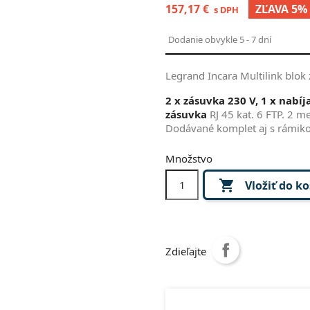
157,17 €
ZĽAVA 5%
s DPH
Dodanie obvykle 5 - 7 dní
Legrand Incara Multilink blok
2 x zásuvka 230 V, 1 x nabíj
zásuvka
RJ 45 kat. 6 FTP. 2 m
Dodávané komplet aj s rámik
Množstvo

Vložiť do k
Zdieľajte