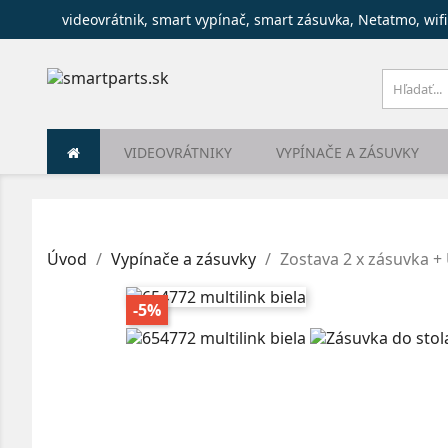
videovrátnik, smart vypínač, smart zásuvka, Netatmo, wifi
VIDEOVRÁTNIKY
VYPÍNAČE A ZÁSUVKY
Úvod
Vypínače a zásuvky
Zostava 2 x zásuvka + 
-5%