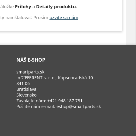
 záložke
Prílohy
a
Detaily produktu.
y nainštalovať. Prosím
ozvite sa nám
.
NÁŠ E-SHOP
smartparts.sk
inDIFFERENT s. r. o., Kapsohradská 10
841 06
Bratislava
Slovensko
Zavolajte nám:
+421 948 187 781
Pošlite nám e-mail:
eshop@smartparts.sk