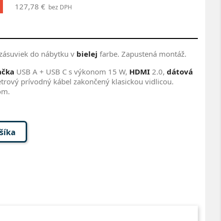
127,78 €
bez DPH
 zásuviek do nábytku v
bielej
farbe. Zapustená montáž.
ačka
USB A + USB C s výkonom 15 W,
HDMI
2.0,
dátová
etrový prívodný kábel zakončený klasickou vidlicou.
om.
ošíka