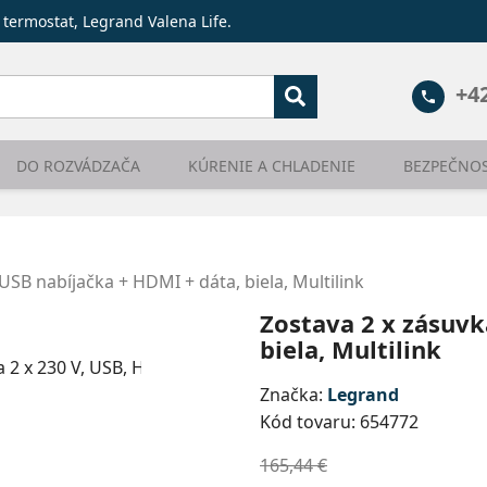
 termostat, Legrand Valena Life.
+4
phone
DO ROZVÁDZAČA
KÚRENIE A CHLADENIE
BEZPEČNO
USB nabíjačka + HDMI + dáta, biela, Multilink
Zostava 2 x zásuvk
biela, Multilink
Značka:
Legrand
Kód tovaru:
654772
165,44 €