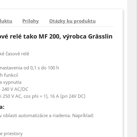
duktu
Prílohy
Otázky ku produktu
vé relé tako MF 200, výrobca Grässlin
ké časové relé
nastavenia od 0,1 s do 100 h
h funkcií
 a vypnutia
- 240 V AC/DC
ri 250 V AC, cos phi = 1), 16 A (pri 24V DC)
a:
v oblasti automatizácie a riadenia. Napríklad:
e priestory