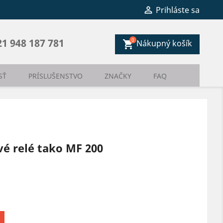

Prihláste sa
0
21 948 187 781
Nákupný košík
shopping_cart
SŤ
PRÍSLUŠENSTVO
ZNAČKY
FAQ
é relé tako MF 200