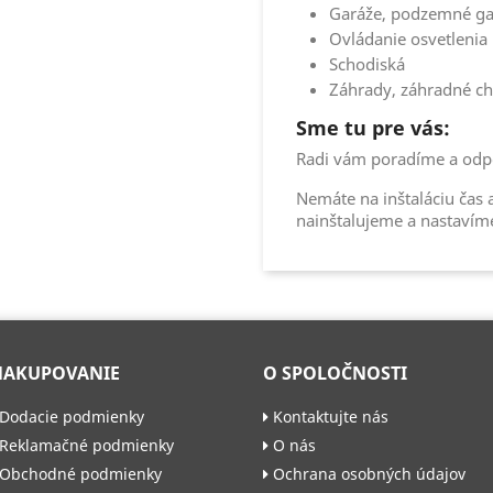
Garáže, podzemné gar
Ovládanie osvetlenia
Schodiská
Záhrady, záhradné cha
Sme tu pre vás:
Radi vám poradíme a odpo
Nemáte na inštaláciu čas
nainštalujeme a nastavím
NAKUPOVANIE
O SPOLOČNOSTI
Dodacie podmienky
Kontaktujte nás
Reklamačné podmienky
O nás
Obchodné podmienky
Ochrana osobných údajov