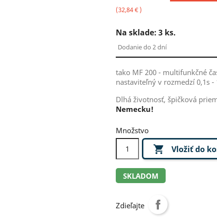
(32,84 € )
Na sklade:
3
ks.
Dodanie do 2 dní
tako MF 200 - multifunkčné čas
nastaviteľný v rozmedzí 0,1s - 
Dlhá životnosť, špičková priem
Nemecku!
Množstvo

Vložiť do k
SKLADOM
Zdieľajte