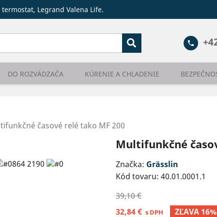
 termostat, Legrand Valena Life.
+4
phone
DO ROZVÁDZAČA
KÚRENIE A CHLADENIE
BEZPEČNO
tifunkčné časové relé tako MF 200
Multifunkčné časov
Značka:
Grässlin
Kód tovaru:
40.01.0001.1
39,10 €
32,84 €
ZĽAVA 16%
s DPH