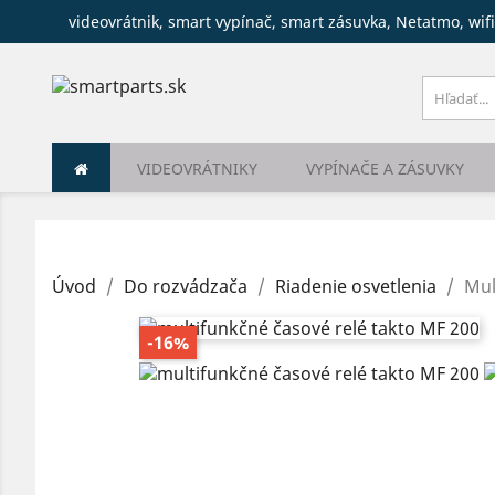
videovrátnik, smart vypínač, smart zásuvka, Netatmo, wifi
VIDEOVRÁTNIKY
VYPÍNAČE A ZÁSUVKY
Úvod
Do rozvádzača
Riadenie osvetlenia
Mul
-16%