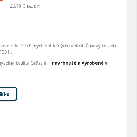
26,70 €
bez DPH
ové relé. 10 rôznych voliteľných funkcií. Časový rozsah
100 h.
yselná kvalita Grässlin -
navrhnuté a vyrobené v
ošíka