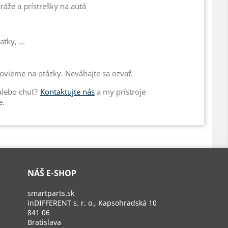
áže a prístrešky na autá
tky, ...
vieme na otázky. Neváhajte sa ozvať.
 alebo chuť?
Kontaktujte nás
a my prístroje
e.
NÁŠ E-SHOP
smartparts.sk
inDIFFERENT s. r. o., Kapsohradská 10
841 06
Bratislava