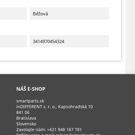
Béžová
3414970454324
NÁŠ E-SHOP
smartparts.sk
inDIFFERENT s. r. o., Kapsohradská 10
841 06
Bratislava
Slovensko
Zavolajte nám:
+421 948 187 781