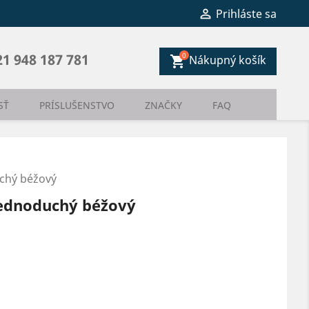

Prihláste sa
0
21 948 187 781
Nákupný košík
shopping_cart
SŤ
PRÍSLUŠENSTVO
ZNAČKY
FAQ
uchý béžový
jednoduchý béžový