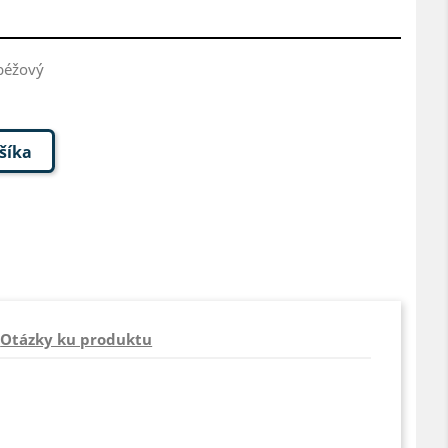
 béžový
ošíka
Otázky ku produktu