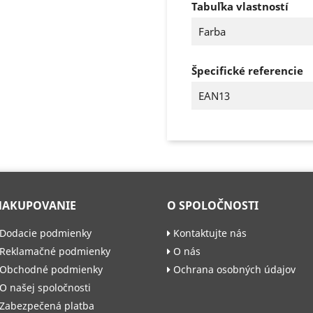
Tabuľka vlastností
Farba
Špecifické referencie
EAN13
NAKUPOVANIE
O SPOLOČNOSTI
Dodacie podmienky
Kontaktujte nás
Reklamačné podmienky
O nás
Obchodné podmienky
Ochrana osobných údajov
O našej spoločnosti
Zabezpečená platba