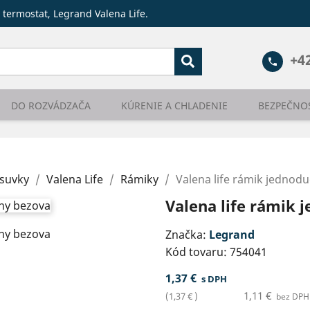
 termostat, Legrand Valena Life.
+4
phone
DO ROZVÁDZAČA
KÚRENIE A CHLADENIE
BEZPEČNO
ásuvky
Valena Life
Rámiky
Valena life rámik jednod
Valena life rámik 
Značka:
Legrand
Kód tovaru:
754041
1,37 €
s DPH
1,11 €
(1,37 € )
bez DPH