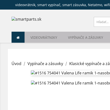
videovrátnik, smart vypínač, smart zásuvka, Netatmo, wifi
VIDEOVRÁTNIKY
VYPÍNAČE A ZÁSUVKY
Úvod
Vypínače a zásuvky
Klasické vypínače a z