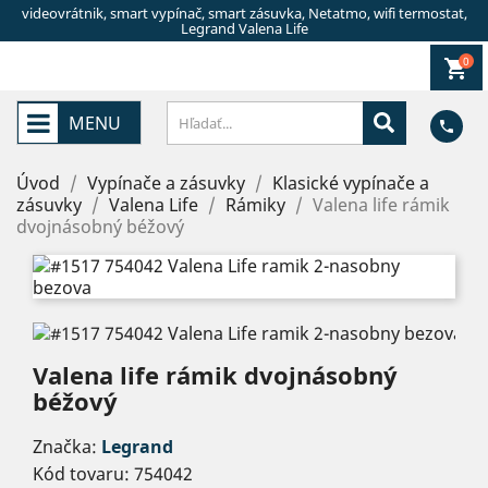
videovrátnik, smart vypínač, smart zásuvka, Netatmo, wifi termostat,
Legrand Valena Life
0
shopping_cart
MENU
phone
Úvod
Vypínače a zásuvky
Klasické vypínače a
zásuvky
Valena Life
Rámiky
Valena life rámik
dvojnásobný béžový
Valena life rámik dvojnásobný
béžový
Značka:
Legrand
Kód tovaru:
754042