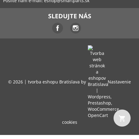
Pošlite nám e-mail:
eshop@smartparts.sk
SLEDUJTE NÁS
Facebook
Instagram
© 2026 |
tvorba eshopu Bratislava
by
Nastavenie
shopping_cart
cookies