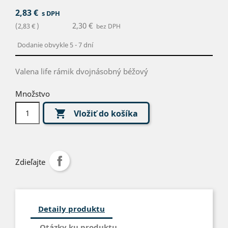
2,83 €
s DPH
2,30 €
(2,83 € )
bez DPH
Dodanie obvykle 5 - 7 dní
Valena life rámik dvojnásobný béžový
Množstvo

Vložiť do košíka
Zdieľajte
Detaily produktu
Otázky ku produktu