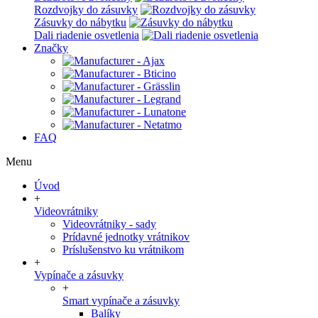
Rozdvojky do zásuvky
Zásuvky do nábytku
Dali riadenie osvetlenia
Značky
FAQ
Menu
Úvod
+
Videovrátniky
Videovrátniky - sady
Prídavné jednotky vrátnikov
Príslušenstvo ku vrátnikom
+
Vypínače a zásuvky
+
Smart vypínače a zásuvky
Balíky