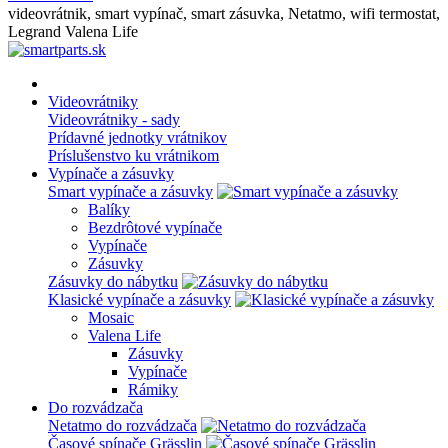
videovrátnik, smart vypínač, smart zásuvka, Netatmo, wifi termostat,
Legrand Valena Life
Videovrátniky
Videovrátniky - sady
Prídavné jednotky vrátnikov
Príslušenstvo ku vrátnikom
Vypínače a zásuvky
Smart vypínače a zásuvky
Balíky
Bezdrôtové vypínače
Vypínače
Zásuvky
Zásuvky do nábytku
Klasické vypínače a zásuvky
Mosaic
Valena Life
Zásuvky
Vypínače
Rámiky
Do rozvádzača
Netatmo do rozvádzača
Časové spínače Grässlin