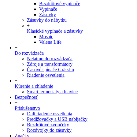
Bezdrôtové vypínače
Vypínače
Zásuvky
Zásuvky do nábytku
+
Klasické vypínače a zásuvky
Mosaic
Valena Life
+
Do rozvádzača
Netatmo do rozvádzača
Zdroje a transformátory
Časové spínače Grässlin
Riadenie osvetlenia
+
Kúrenie a chladenie
Smart termostaty a hlavice
Bezpečnosť
+
Príslušenstvo
Dali riadenie osvetlenia
Predlžovačky a USB nabíjačky
Bezdrôtové zvončeky
Rozdvojky do zásuvky
Značky