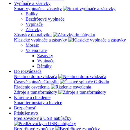
Vypínače a zásuvky
Smart vypínače a zásuvky
Balíky
Bezdrôtové vypínače
Vypínače
Zásuvky
Zásuvky do nábytku
Klasické vypínače a zásuvky
Mosaic
Valena Life
Zásuvky
Vypínače
Rámiky
Do rozvádzača
Netatmo do rozvádzača
Časové spínače Grässlin
Riadenie osvetlenia
Zdroje a transformátory
Kúrenie a chladenie
Smart termostaty a hlavice
Bezpečnosť
Príslušenstvo
Predlžovačky a USB nabíjačky
Bezdrôtové zvončeky