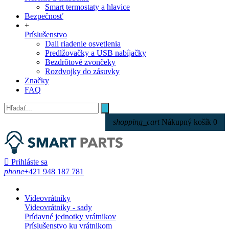
Smart termostaty a hlavice
Bezpečnosť
+
Príslušenstvo
Dali riadenie osvetlenia
Predlžovačky a USB nabíjačky
Bezdrôtové zvončeky
Rozdvojky do zásuvky
Značky
FAQ
shopping_cart
Nákupný košík
0

Prihláste sa
phone
+421 948 187 781
Videovrátniky
Videovrátniky - sady
Prídavné jednotky vrátnikov
Príslušenstvo ku vrátnikom