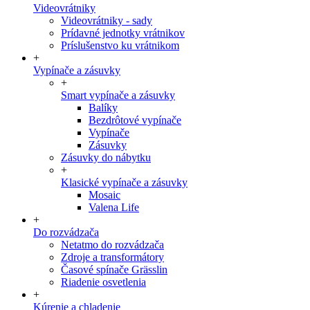
Videovrátniky
Videovrátniky - sady
Prídavné jednotky vrátnikov
Príslušenstvo ku vrátnikom
+
Vypínače a zásuvky
+
Smart vypínače a zásuvky
Balíky
Bezdrôtové vypínače
Vypínače
Zásuvky
Zásuvky do nábytku
+
Klasické vypínače a zásuvky
Mosaic
Valena Life
+
Do rozvádzača
Netatmo do rozvádzača
Zdroje a transformátory
Časové spínače Grässlin
Riadenie osvetlenia
+
Kúrenie a chladenie