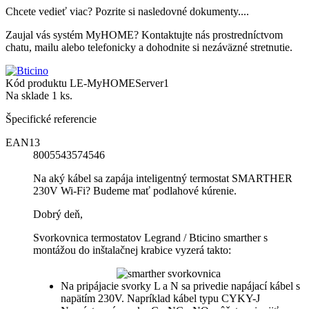
Chcete vedieť viac? Pozrite si nasledovné dokumenty....
Zaujal vás systém MyHOME? Kontaktujte nás prostredníctvom
chatu, mailu alebo telefonicky a dohodnite si nezáväzné stretnutie.
Kód produktu
LE-MyHOMEServer1
Na sklade
1 ks.
Špecifické referencie
EAN13
8005543574546
Na aký kábel sa zapája inteligentný termostat SMARTHER
230V Wi-Fi? Budeme mať podlahové kúrenie.
Dobrý deň,
Svorkovnica termostatov Legrand / Bticino smarther s
montážou do inštalačnej krabice vyzerá takto:
Na pripájacie svorky L a N sa privedie napájací kábel s
napätím 230V. Napríklad kábel typu CYKY-J