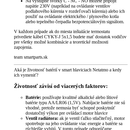
Na výstupné svorky C - NC - NO môžete pripojiť
napätie 230V (napríklad na ovládanie ventilov
podlahového kúrenia v rozdeľovači kúrenia) alebo ich
použiť na ovládanie elektrického / plynového kotla
alebo tepelného čerpadla bezpotenciálovým signálom.
V každom prípade ak do miesta inštalácie termostatu
privediete kábel CYKY-J 5x1,5 budete mať dostatok vodičov
pre všetky možné kombinácie a teoretické možnosti
zapojenia.
team smartparts.sk
Aká je životnosť batérií v smart hlaviciach Netatmo a kedy
ich vymeniť?
Životnosť závisí od viacerých faktorov:
Batérie:
používajte kvalitné alkalické alebo lítiové
batérie typu AA/LR06 (1,5V). Nabíjacie batérie nie sú
vhodné, pretože nemusia byť schopné poskytnúť
dostatočný výkon pre ovládací motor hlavice
Ventil radiátora:
ak je ventil ťažko stlačiteľný, motor
spotrebuje na jeho ovládanie viac energie a batérie sa
rýchlejšie vybijú. V tomto prípade odporúčame