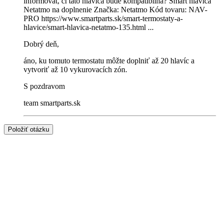
informovat, ci tato hlavica bude kompatibilna? Smart hlavica
Netatmo na doplnenie Značka: Netatmo Kód tovaru: NAV-
PRO https://www.smartparts.sk/smart-termostaty-a-
hlavice/smart-hlavica-netatmo-135.html ...
Dobrý deň,
áno, ku tomuto termostatu môžte doplniť až 20 hlavíc a
vytvoriť až 10 vykurovacích zón.
S pozdravom
team smartparts.sk
Položiť otázku