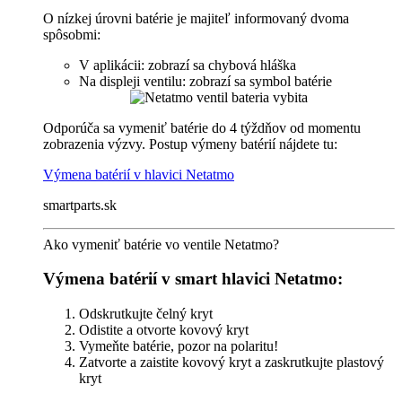
O nízkej úrovni batérie je majiteľ informovaný dvoma
spôsobmi:
V aplikácii: zobrazí sa chybová hláška
Na displeji ventilu: zobrazí sa symbol batérie
Odporúča sa vymeniť batérie do 4 týždňov od momentu
zobrazenia výzvy. Postup výmeny batérií nájdete tu:
Výmena batérií v hlavici Netatmo
smartparts.sk
Ako vymeniť batérie vo ventile Netatmo?
Výmena batérií v smart hlavici Netatmo:
Odskrutkujte čelný kryt
Odistite a otvorte kovový kryt
Vymeňte batérie, pozor na polaritu!
Zatvorte a zaistite kovový kryt a zaskrutkujte plastový
kryt