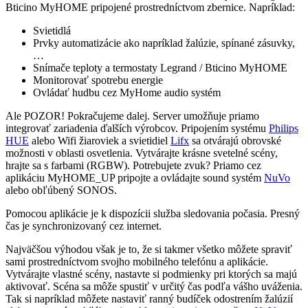
Bticino MyHOME pripojené prostredníctvom zbernice. Napríklad:
Svietidlá
Prvky automatizácie ako napríklad žalúzie, spínané zásuvky,
…
Snímače teploty a termostaty Legrand / Bticino MyHOME
Monitorovať spotrebu energie
Ovládať hudbu cez MyHome audio systém
Ale POZOR! Pokračujeme dalej. Server umožňuje priamo
integrovať zariadenia ďalších výrobcov. Pripojením systému
Philips
HUE
alebo Wifi žiaroviek a svietidiel
Lifx
sa otvárajú obrovské
možnosti v oblasti osvetlenia. Vytvárajte krásne svetelné scény,
hrajte sa s farbami (RGBW). Potrebujete zvuk? Priamo cez
aplikáciu MyHOME_UP pripojte a ovládajte sound systém
NuVo
alebo obľúbený SONOS.
Pomocou aplikácie je k dispozícii služba sledovania počasia. Presný
čas je synchronizovaný cez internet.
Najväčšou výhodou však je to, že si takmer všetko môžete spraviť
sami prostredníctvom svojho mobilného telefónu a aplikácie.
Vytvárajte vlastné scény, nastavte si podmienky pri ktorých sa majú
aktivovať. Scéna sa môže spustiť v určitý čas podľa vášho uváženia.
Tak si napríklad môžete nastaviť ranný budíček odostrením žalúzií