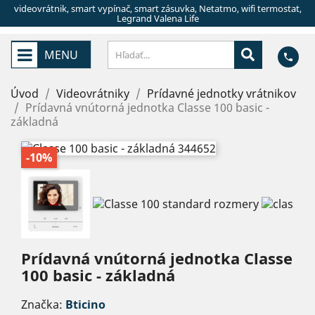
videovrátnik, smart vypínač, smart zásuvka, Netatmo, wifi termostat,
Legrand Valena Life
MENU
phone
Úvod
Videovrátniky
Prídavné jednotky vrátnikov
Prídavná vnútorná jednotka Classe 100 basic -
základná
-10%
Prídavná vnútorná jednotka Classe
100 basic - základná
Značka:
Bticino