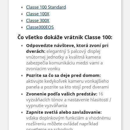
Classe 100 Standard
Classe 100X
Classe 300X
Classe300EOS
Čo všetko dokáže vrátnik Classe 100:
Odpovedzte návšteve, ktorá zvoní pri
dverách:
elegantný 5 palcový displej
vnútornej jednotky a kvalitná kamera
zabezpečia komunikáciu medzi vami a
zvoniacim vonku
Pozrite sa čo sa deje pred domom:
aktivujte kedykoľvek kameru vonkajšieho
panela a pozrite sa kto stojí pred dverami
Zvonenie podľa vašich predstáv:
16
vyzváňacích tónov a nastavenie hlasitosti /
vypnutie vyzváňania
Zapnite svetlá alebo zavlažovanie:
vďaka doplnkovým funkciám a vhodnému
rozšíreniu môžete ovládať napríklad
osvetlenie na schodoch