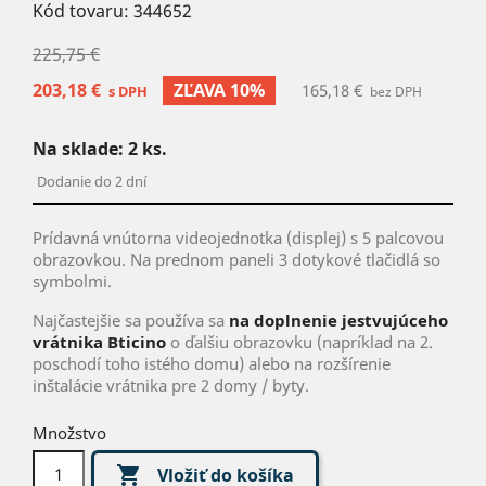
Kód tovaru:
344652
225,75 €
203,18 €
ZĽAVA 10%
165,18 €
s DPH
bez DPH
Na sklade:
2
ks.
Dodanie do 2 dní
Prídavná vnútorna videojednotka (displej) s 5 palcovou
obrazovkou. Na prednom paneli 3 dotykové tlačidlá so
symbolmi.
Najčastejšie sa používa sa
na doplnenie jestvujúceho
vrátnika Bticino
o ďalšiu obrazovku (napríklad na 2.
poschodí toho istého domu) alebo na rozšírenie
inštalácie vrátnika pre 2 domy / byty.
Množstvo

Vložiť do košíka