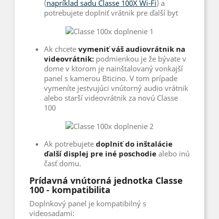
(
napríklad sadu Classe 100X Wi-Fi
) a
potrebujete doplniť vrátnik pre ďalší byt
Ak chcete
vymeniť váš audiovrátnik na
videovrátnik:
podmienkou je že bývate v
dome v ktorom je nainštalovaný vonkajší
panel s kamerou Bticino. V tom prípade
vymeníte jestvujúci vnútorný audio vrátnik
alebo starší videovrátnik za novú Classe
100
Ak potrebujete
doplniť do inštalácie
ďalší displej pre iné poschodie
alebo inú
časť domu.
Prídavná vnútorná jednotka Classe
100 - kompatibilita
Doplnkový panel je kompatibilný s
videosadami: