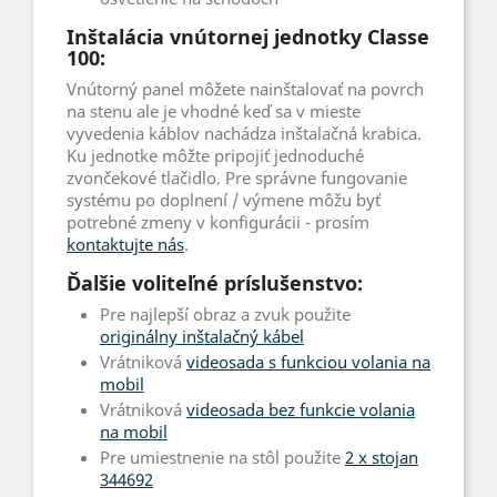
Inštalácia vnútornej jednotky Classe
100:
Vnútorný panel môžete nainštalovať na povrch
na stenu ale je vhodné keď sa v mieste
vyvedenia káblov nachádza inštalačná krabica.
Ku jednotke môžte pripojiť jednoduché
zvončekové tlačidlo. Pre správne fungovanie
systému po doplnení / výmene môžu byť
potrebné zmeny v konfigurácii - prosím
kontaktujte nás
.
Ďalšie voliteľné príslušenstvo:
Pre najlepší obraz a zvuk použite
originálny inštalačný kábel
Vrátniková
videosada s funkciou volania na
mobil
Vrátniková
videosada bez funkcie volania
na mobil
Pre umiestnenie na stôl použite
2 x stojan
344692