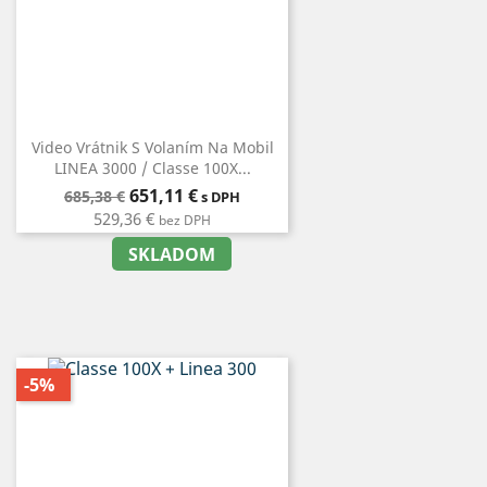
Video Vrátnik S Volaním Na Mobil
LINEA 3000 / Classe 100X...
Bežná
Cena
651,11 €
685,38 €
s DPH
cena
529,36 €
bez DPH
SKLADOM
-5%