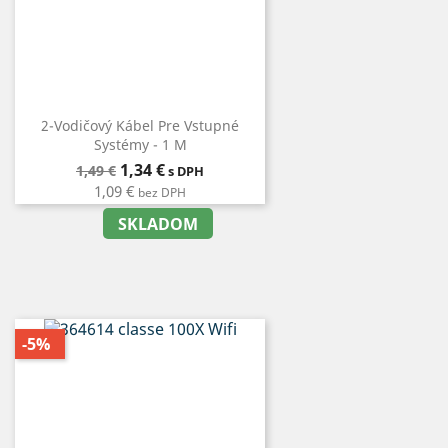
2-Vodičový Kábel Pre Vstupné
Systémy - 1 M
Bežná
Cena
1,34 €
1,49 €
s DPH
cena
1,09 €
bez DPH
SKLADOM
-5%