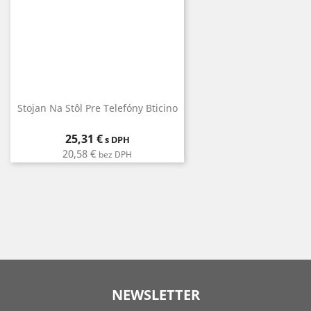
Stojan Na Stôl Pre Telefóny Bticino
Cena
25,31 €
s DPH
20,58 €
bez DPH
NEWSLETTER