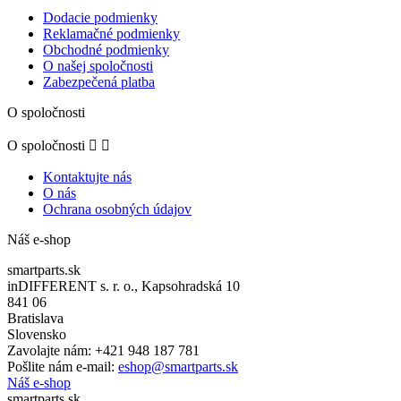
Dodacie podmienky
Reklamačné podmienky
Obchodné podmienky
O našej spoločnosti
Zabezpečená platba
O spoločnosti
O spoločnosti


Kontaktujte nás
O nás
Ochrana osobných údajov
Náš e-shop
smartparts.sk
inDIFFERENT s. r. o., Kapsohradská 10
841 06
Bratislava
Slovensko
Zavolajte nám:
+421 948 187 781
Pošlite nám e-mail:
eshop@smartparts.sk
Náš e-shop
smartparts.sk