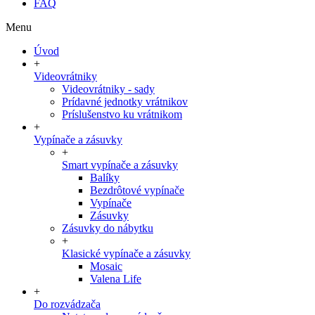
FAQ
Menu
Úvod
+
Videovrátniky
Videovrátniky - sady
Prídavné jednotky vrátnikov
Príslušenstvo ku vrátnikom
+
Vypínače a zásuvky
+
Smart vypínače a zásuvky
Balíky
Bezdrôtové vypínače
Vypínače
Zásuvky
Zásuvky do nábytku
+
Klasické vypínače a zásuvky
Mosaic
Valena Life
+
Do rozvádzača