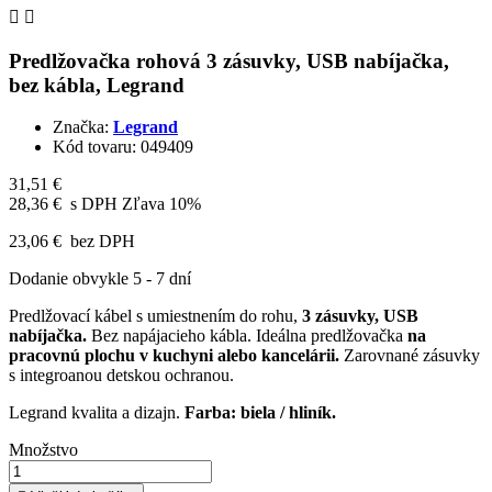


Predlžovačka rohová 3 zásuvky, USB nabíjačka,
bez kábla, Legrand
Značka:
Legrand
Kód tovaru:
049409
31,51 €
28,36 €
s DPH
Zľava 10%
23,06 €
bez DPH
Dodanie obvykle 5 - 7 dní
Predlžovací kábel s umiestnením do rohu,
3 zásuvky, USB
nabíjačka.
Bez napájacieho kábla. Ideálna predlžovačka
na
pracovnú plochu v kuchyni alebo kancelárii.
Zarovnané zásuvky
s integroanou detskou ochranou.
Legrand kvalita a dizajn.
Farba: biela / hliník.
Množstvo