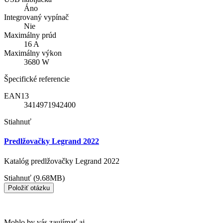
Áno
Integrovaný vypínač
Nie
Maximálny prúd
16 A
Maximálny výkon
3680 W
Špecifické referencie
EAN13
3414971942400
Stiahnuť
Predlžovačky Legrand 2022
Katalóg predlžovačky Legrand 2022
Stiahnuť (9.68MB)
Položiť otázku
Mohlo by vás zaujímať aj