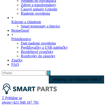
Netatmo do rozvádzača
Zdroje a transformátory
Časové spínače Grässlin
Riadenie osvetlenia
+
Kúrenie a chladenie
Smart termostaty a hlavice
Bezpečnosť
+
Príslušenstvo
Dali riadenie osvetlenia
Predlžovačky a USB nabíjačky
Bezdrôtové zvončeky
Rozdvojky do zásuvky
Značky
FAQ
shopping_cart
Nákupný košík
0

Prihláste sa
phone
+421 948 187 781