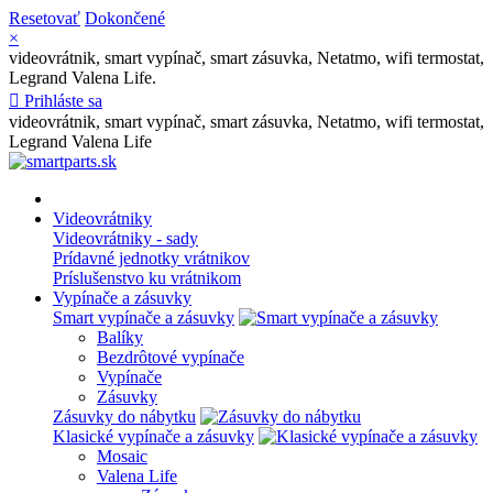
Resetovať
Dokončené
×
videovrátnik, smart vypínač, smart zásuvka, Netatmo, wifi termostat,
Legrand Valena Life.

Prihláste sa
videovrátnik, smart vypínač, smart zásuvka, Netatmo, wifi termostat,
Legrand Valena Life
Videovrátniky
Videovrátniky - sady
Prídavné jednotky vrátnikov
Príslušenstvo ku vrátnikom
Vypínače a zásuvky
Smart vypínače a zásuvky
Balíky
Bezdrôtové vypínače
Vypínače
Zásuvky
Zásuvky do nábytku
Klasické vypínače a zásuvky
Mosaic
Valena Life