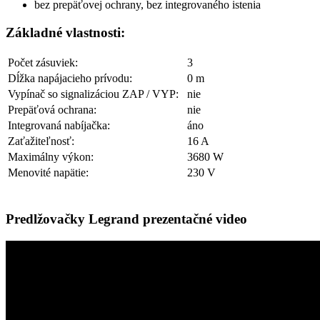
bez prepäťovej ochrany, bez integrovaného istenia
Základné vlastnosti:
Počet zásuviek:
3
Dĺžka napájacieho prívodu:
0 m
Vypínač so signalizáciou ZAP / VYP:
nie
Prepäťová ochrana:
nie
Integrovaná nabíjačka:
áno
Zaťažiteľnosť:
16 A
Maximálny výkon:
3680 W
Menovité napätie:
230 V
Predlžovačky Legrand prezentačné video