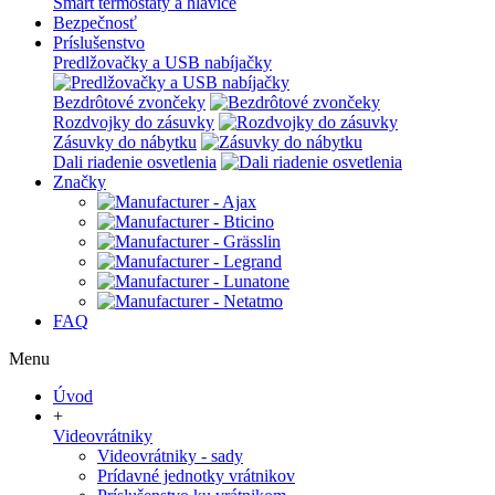
Smart termostaty a hlavice
Bezpečnosť
Príslušenstvo
Predlžovačky a USB nabíjačky
Bezdrôtové zvončeky
Rozdvojky do zásuvky
Zásuvky do nábytku
Dali riadenie osvetlenia
Značky
FAQ
Menu
Úvod
+
Videovrátniky
Videovrátniky - sady
Prídavné jednotky vrátnikov