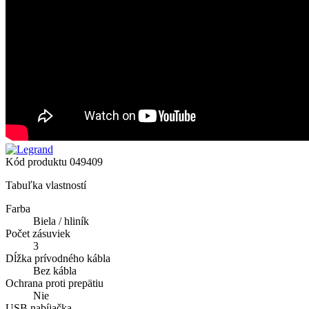
Kód produktu
049409
Tabuľka vlastností
Farba
Biela / hliník
Počet zásuviek
3
Dĺžka prívodného kábla
Bez kábla
Ochrana proti prepätiu
Nie
USB nabíjačka