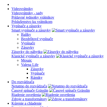
Videovrátniky
Videovrátniky - sady
Prídavné jednotky vrátnikov
Príslušenstvo ku vrátnikom
Vypínače a zásuvky
Smart vypínače a zásuvky
Balíky
Bezdrôtové vypínače
Vypínače
Zásuvky
Zásuvky do nábytku
Klasické vypínače a zásuvky
Mosaic
Valena Life
Zásuvky
Vypínače
Rámiky
Do rozvádzača
Netatmo do rozvádzača
Časové spínače Grässlin
Riadenie osvetlenia
Zdroje a transformátory
Kúrenie a chladenie