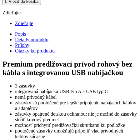

Vložiť do košíka
Zdieľajte
Zdieľajte
Popis
Detaily produktu
Prílohy
Otázky ku produktu
Premium predlžovací prívod rohový bez
kábla s integrovanou USB nabíjačkou
3 zásuvky
integrovaná nabíjačka USB typ A a USB typ C
nemá prívodný kábel
zásuvky sú pootočené pre lepšie pripojenie napájacích káblov
a adaptérov
zásuvky opatrené detskou ochranou: nie je možné do zásuvky
strčiť kovový predmet
možnosť prichytiť predlžovačku skrutkami ku podložke
pootočené zásuvky umožňujú pripojiť viac prívodných
káblov súčasne