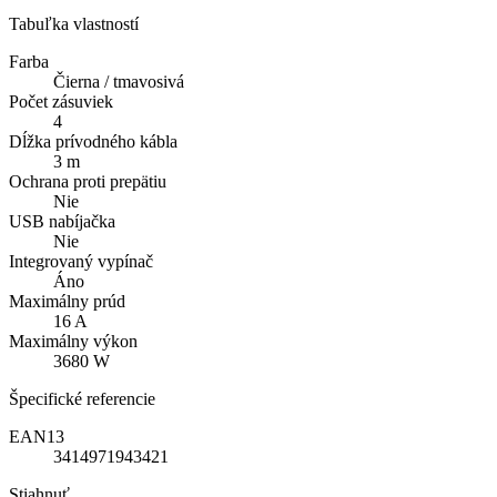
Tabuľka vlastností
Farba
Čierna / tmavosivá
Počet zásuviek
4
Dĺžka prívodného kábla
3 m
Ochrana proti prepätiu
Nie
USB nabíjačka
Nie
Integrovaný vypínač
Áno
Maximálny prúd
16 A
Maximálny výkon
3680 W
Špecifické referencie
EAN13
3414971943421
Stiahnuť