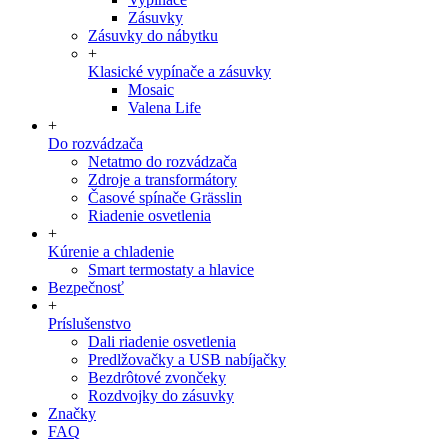
Zásuvky
Zásuvky do nábytku
+
Klasické vypínače a zásuvky
Mosaic
Valena Life
+
Do rozvádzača
Netatmo do rozvádzača
Zdroje a transformátory
Časové spínače Grässlin
Riadenie osvetlenia
+
Kúrenie a chladenie
Smart termostaty a hlavice
Bezpečnosť
+
Príslušenstvo
Dali riadenie osvetlenia
Predlžovačky a USB nabíjačky
Bezdrôtové zvončeky
Rozdvojky do zásuvky
Značky
FAQ