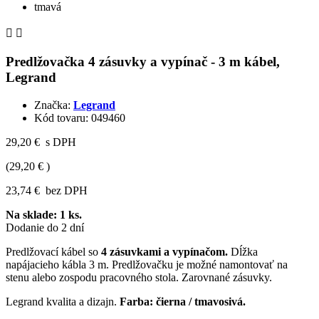


Predlžovačka 4 zásuvky a vypínač - 3 m kábel,
Legrand
Značka:
Legrand
Kód tovaru:
049460
29,20 €
s DPH
(29,20 € )
23,74 €
bez DPH
Na sklade:
1
ks.
Dodanie do 2 dní
Predlžovací kábel so
4 zásuvkami a vypínačom.
Dĺžka
napájacieho kábla 3 m. Predlžovačku je možné namontovať na
stenu alebo zospodu pracovného stola. Zarovnané zásuvky.
Legrand kvalita a dizajn.
Farba: čierna / tmavosivá.