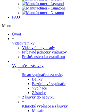
FAQ
Menu
Úvod
+
Videovrátniky
Videovrátniky - sady
Prídavné jednotky vrátnikov
Príslušenstvo ku vrátnikom
+
Vypínače a zásuvky
+
Smart vypínače a zásuvky
Balíky
Bezdrôtové vypínače
Vypínače
Zásuvky
Zásuvky do nábytku
+
Klasické vypínače a zásuvky
Mosaic