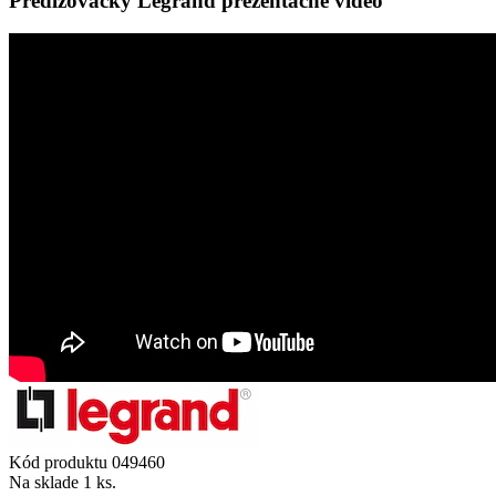
Predlžovačky Legrand prezentačné video
Kód produktu
049460
Na sklade
1 ks.