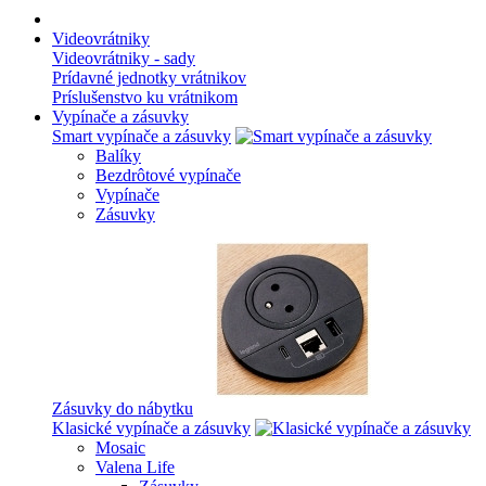
Videovrátniky
Videovrátniky - sady
Prídavné jednotky vrátnikov
Príslušenstvo ku vrátnikom
Vypínače a zásuvky
Smart vypínače a zásuvky
Balíky
Bezdrôtové vypínače
Vypínače
Zásuvky
Zásuvky do nábytku
Klasické vypínače a zásuvky
Mosaic
Valena Life