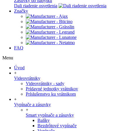
Zásuvky do nábytku
Dali riadenie osvetlenia
Značky
FAQ
Menu
Úvod
+
Videovrátniky
Videovrátniky - sady
Prídavné jednotky vrátnikov
Príslušenstvo ku vrátnikom
+
Vypínače a zásuvky
+
Smart vypínače a zásuvky
Balíky
Bezdrôtové vypínače
Vypínače