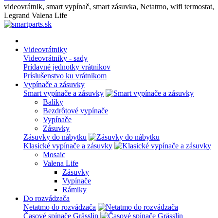
videovrátnik, smart vypínač, smart zásuvka, Netatmo, wifi termostat,
Legrand Valena Life
Videovrátniky
Videovrátniky - sady
Prídavné jednotky vrátnikov
Príslušenstvo ku vrátnikom
Vypínače a zásuvky
Smart vypínače a zásuvky
Balíky
Bezdrôtové vypínače
Vypínače
Zásuvky
Zásuvky do nábytku
Klasické vypínače a zásuvky
Mosaic
Valena Life
Zásuvky
Vypínače
Rámiky
Do rozvádzača
Netatmo do rozvádzača
Časové spínače Grässlin