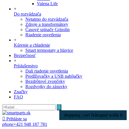
Valena Life
+
Do rozvádzača
Netatmo do rozvádzača
Zdroje a transformátory
Časové spínače Grässlin
Riadenie osvetlenia
+
Kúrenie a chladenie
Smart termostaty a hlavice
Bezpečnosť
+
Príslušenstvo
Dali riadenie osvetlenia
Predlžovačky a USB nabíjačky
Bezdrôtové zvončeky
Rozdvojky do zásuvky
Značky
FAQ
shopping_cart
Nákupný košík
0

Prihláste sa
phone
+421 948 187 781