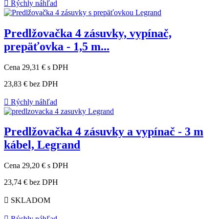

Rýchly náhľad
Predlžovačka 4 zásuvky, vypínač,
prepäťovka - 1,5 m...
Cena
29,31 €
s DPH
23,83 €
bez DPH

Rýchly náhľad
Predlžovačka 4 zásuvky a vypínač - 3 m
kábel, Legrand
Cena
29,20 €
s DPH
23,74 €
bez DPH

SKLADOM

Rýchly náhľad