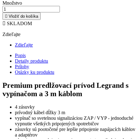
Množstvo

Vložiť do košíka

SKLADOM
Zdieľajte
Zdieľajte
Popis
Detaily produktu
Prílohy
Otázky ku produktu
Premium predlžovací prívod Legrand s
vypínačom a 3 m káblom
4 zásuvky
prívodný kábel dĺžky 3 m
vypínač so svetelnou signalizáciou ZAP / VYP - jednoduché
vypnutie všetkých pripojených spotrebičov
zásuvky sú pootočené pre lepšie pripojenie napájacích káblov
a adaptérov