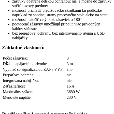
zásuvky opatrené detskou ochranou: nie je možné do zásuvky
strčiť kovový predmet
možnosť prichytiť predlžovačku skrutkami ku podložke -
napríklad zo spodnej strany pracovného stola alebo na stenu
možnosť natočiť celý blok zásuviek o 180°
pootočené zásuvky umožňujú pripojiť viac prívodných
káblov súčasne
bez prepäťovej ochrany, bez integrovaného istenia a USB
nabíjačky
Základné vlastnosti:
Počet zásuviek:
3
Dĺžka napájacieho prívodu:
3 m
Vypínač so signalizáciou ZAP / VYP:
áno
Prepäťová ochrana:
nie
Integrovaná nabíjačka:
nie
Zaťažiteľnosť:
16 A
Maximálny výkon:
3680 W
Menovité napätie:
230 V