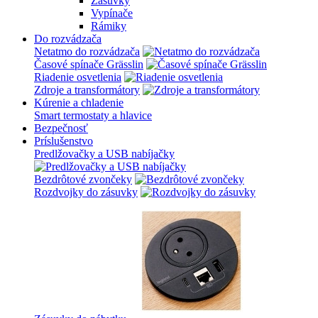
Zásuvky
Vypínače
Rámiky
Do rozvádzača
Netatmo do rozvádzača
Časové spínače Grässlin
Riadenie osvetlenia
Zdroje a transformátory
Kúrenie a chladenie
Smart termostaty a hlavice
Bezpečnosť
Príslušenstvo
Predlžovačky a USB nabíjačky
Bezdrôtové zvončeky
Rozdvojky do zásuvky