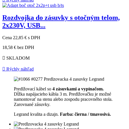
Rozdvojka do zásuvky s otočným telom,
2x230V, USB...
Cena
22,85 €
s DPH
18,58 €
bez DPH

SKLADOM

Rýchly náhľad
Predlžovací kábel so
4 zásuvkami a vypínačom.
Dĺžka napájacieho kábla 3 m. Predlžovačku je možné
namontovať na stenu alebo zospodu pracovného stola.
Zarovnané zásuvky.
Legrand kvalita a dizajn.
Farba: čierna / tmavosivá.