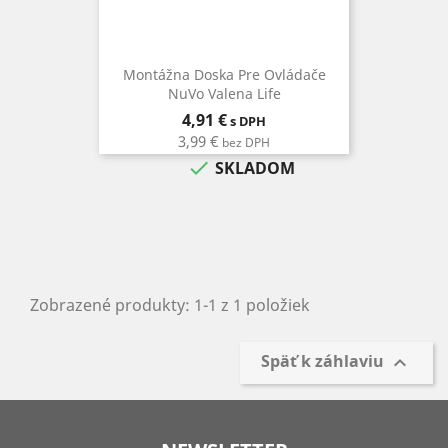
Montážna Doska Pre Ovládače
NuVo Valena Life
Cena
4,91 €
s DPH
3,99 €
bez DPH

SKLADOM
Zobrazené produkty: 1-1 z 1 položiek
Späť k záhlaviu
