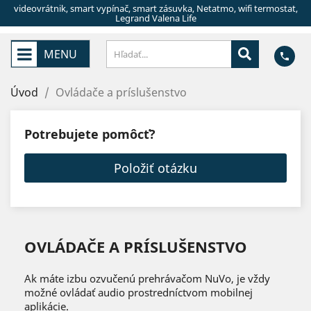
videovrátnik, smart vypínač, smart zásuvka, Netatmo, wifi termostat,
Legrand Valena Life
MENU
phone
Úvod
Ovládače a príslušenstvo
Potrebujete pomôcť?
Položiť otázku
OVLÁDAČE A PRÍSLUŠENSTVO
Ak máte izbu ozvučenú prehrávačom NuVo, je vždy
možné ovládať audio prostredníctvom mobilnej
aplikácie.