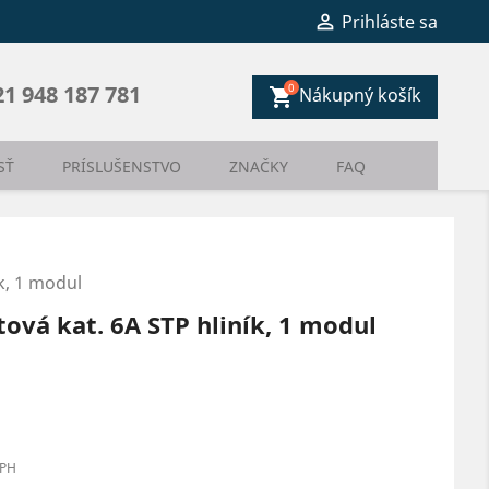

Prihláste sa
0
21 948 187 781
Nákupný košík
shopping_cart
SŤ
PRÍSLUŠENSTVO
ZNAČKY
FAQ
k, 1 modul
ová kat. 6A STP hliník, 1 modul
PH