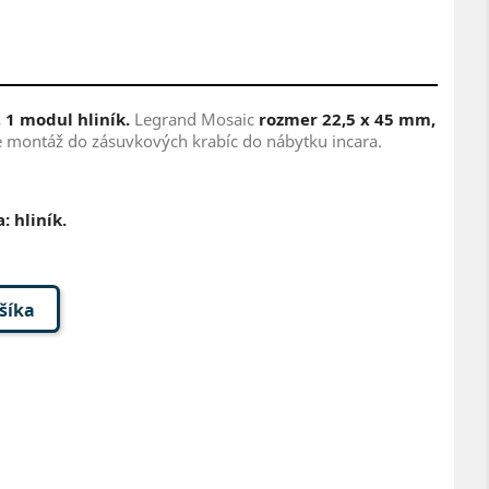
 1 modul hliník.
Legrand Mosaic
rozmer 22,5 x 45 mm,
e montáž do zásuvkových krabíc do nábytku incara.
: hliník.
ošíka