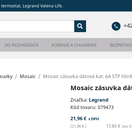
 termostat, Legrand Valena Life.
+4
phone
DO ROZVÁDZAČA
KÚRENIE A CHLADENIE
BEZPEČNO
ásuvky
Mosaic
Mosaic zásuvka dátová kat. 6A STP hliní
Mosaic zásuvka dát
Značka:
Legrand
Kód tovaru:
079473
21,96 €
s DPH
17,85 €
(21,96 € )
bez D