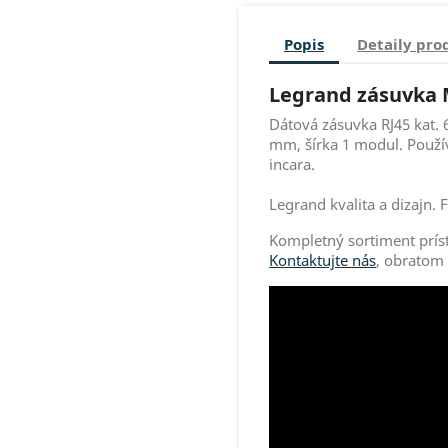
Popis
Detaily pro
Legrand zásuvka M
Dátová zásuvka RJ45 kat. 
mm, šírka 1 modul. Použí
incara.
Legrand kvalita a dizajn. F
Kompletný sortiment prís
Kontaktujte nás
, obratom