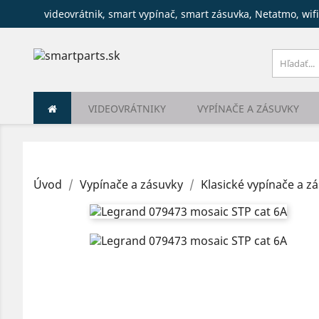
videovrátnik, smart vypínač, smart zásuvka, Netatmo, wifi
VIDEOVRÁTNIKY
VYPÍNAČE A ZÁSUVKY
Úvod
Vypínače a zásuvky
Klasické vypínače a z