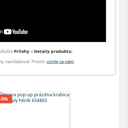
 záložke
Prílohy
a
Detaily produktu.
y nainštalovať. Prosím
ozvite sa nám
.
-5%