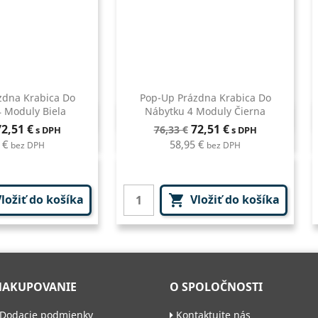
zdna Krabica Do
Pop-Up Prázdna Krabica Do
 Moduly Biela
Nábytku 4 Moduly Čierna
hly náhľad
Rýchly náhľad

Cena
Bežná
Cena
72,51 €
72,51 €
76,33 €
s DPH
s DPH
cena
 €
58,95 €
bez DPH
bez DPH
ložiť do košíka
Vložiť do košíka

NAKUPOVANIE
O SPOLOČNOSTI
Dodacie podmienky
Kontaktujte nás