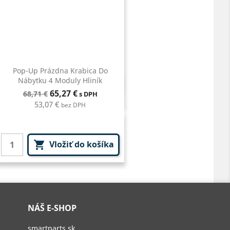
Pop-Up Prázdna Krabica Do
Nábytku 4 Moduly Hliník
Rýchly náhľad

Bežná
Cena
65,27 €
68,71 €
s DPH
cena
53,07 €
bez DPH
Vložiť do košíka

NÁŠ E-SHOP
smartparts.sk