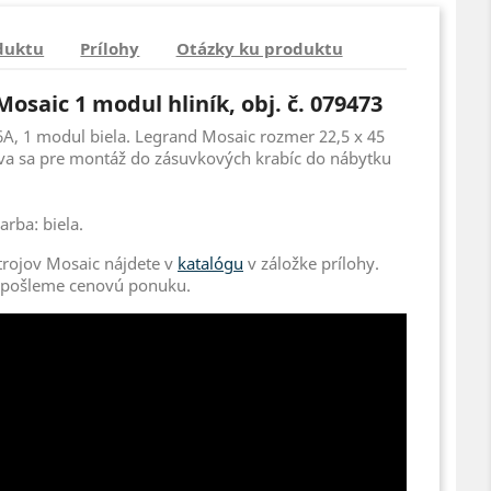
duktu
Prílohy
Otázky ku produktu
osaic 1 modul hliník, obj. č. 079473
6A, 1 modul biela. Legrand Mosaic rozmer 22,5 x 45
va sa pre montáž do zásuvkových krabíc do nábytku
arba: biela.
trojov Mosaic nájdete v
katalógu
v záložke prílohy.
 pošleme cenovú ponuku.