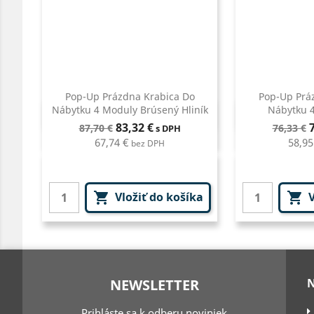
Pop-Up Prázdna Krabica Do
Pop-Up Prá
Nábytku 4 Moduly Brúsený Hliník
Nábytku 4
Rýchly náhľad
Rýc


Bežná
Cena
Bežná
83,32 €
87,70 €
76,33 €
s DPH
cena
cena
67,74 €
58,95
bez DPH
Vložiť do košíka
V


NEWSLETTER
Prihláste sa k odberu noviniek