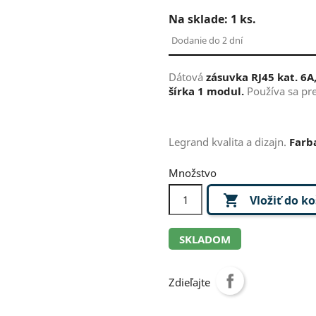
Na sklade:
1
ks.
Dodanie do 2 dní
Dátová
zásuvka RJ45 kat. 6A,
šírka 1 modul.
Používa sa pr
Legrand kvalita a dizajn.
Farba
Množstvo

Vložiť do k
SKLADOM
Zdieľajte